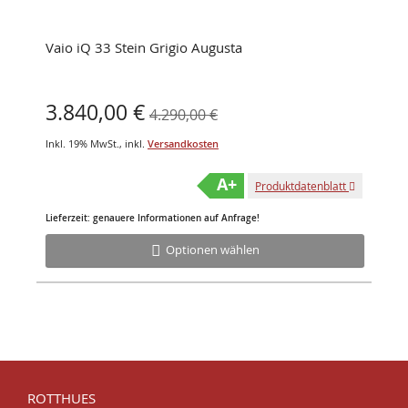
Vaio iQ 33 Stein Grigio Augusta
Sonderangebot
3.840,00 €
4.290,00 €
Inkl. 19% MwSt.
,
inkl.
Versandkosten
A+
Produktdatenblatt
Lieferzeit: genauere Informationen auf Anfrage!
Optionen wählen
ROTTHUES