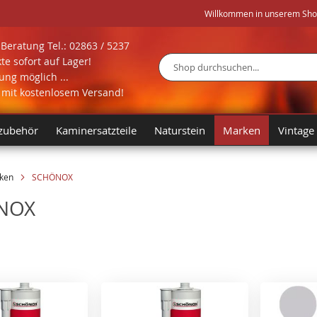
Willkommen in unserem Shop 
Beratung Tel.: 02863 / 5237
te sofort auf Lager!
ng möglich ...
Suche
l mit kostenlosem Versand!
zubehör
Kaminersatzteile
Naturstein
Marken
Vintage
ken
SCHÖNOX
NOX