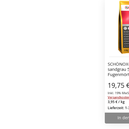
SCHÖNOX®
sandgrau 5
Fugenmört
19,75 
Inkl. 19% MwS
Versandkoste
3,95 €
/ kg
Lieferzeit: 1
In de