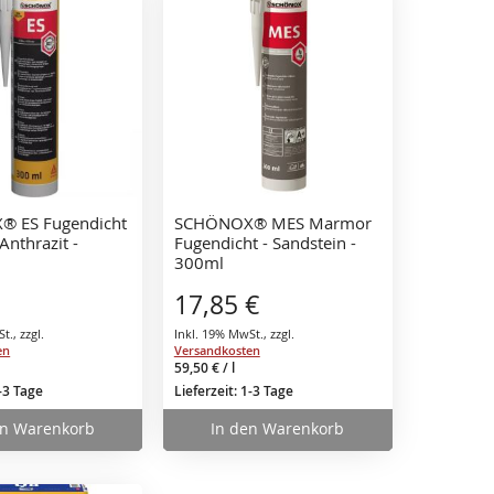
 ES Fugendicht
SCHÖNOX® MES Marmor
 Anthrazit -
Fugendicht - Sandstein -
300ml
17,85 €
St.
,
zzgl.
Inkl. 19% MwSt.
,
zzgl.
en
Versandkosten
59,50 €
/ l
1-3 Tage
Lieferzeit: 1-3 Tage
en Warenkorb
In den Warenkorb