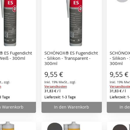
 ES Fugendicht
SCHÖNOX® ES Fugendicht
SCHÖNOX®
 Weiß - 300ml
- Silikon - Transparent -
- Silikon -
300ml
300ml
9,55 €
9,55 €
t.
,
zzgl.
Inkl. 19% MwSt.
,
zzgl.
Inkl. 19% Mw
n
Versandkosten
Versandkost
31,83 €
/ l
31,83 €
/ l
-3 Tage
Lieferzeit: 1-3 Tage
Lieferzeit: 
n Warenkorb
In den Warenkorb
In d