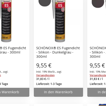
 ES Fugendicht
SCHÖNOX® ES Fugendicht
SCHÖNOX®
 Grau - 300ml
- Silikon - Dunkelgrau -
- Silikon -
300ml
300ml
9,55 €
9,55 €
t.
,
zzgl.
Inkl. 19% MwSt.
,
zzgl.
Inkl. 19% Mw
n
Versandkosten
Versandkost
31,83 €
/ l
31,83 €
/ l
-3 Tage
Lieferzeit: 1-3 Tage
Lieferzeit: 
n Warenkorb
In den Warenkorb
In d