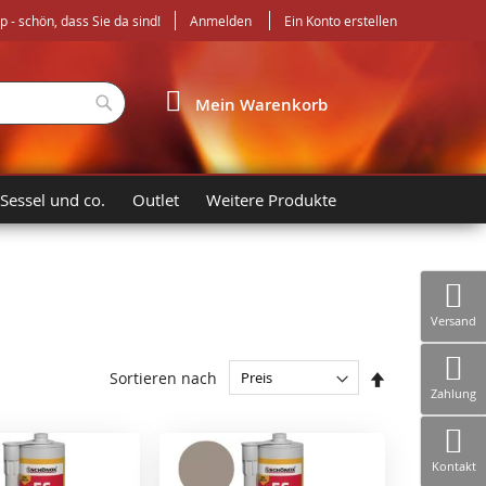
- schön, dass Sie da sind!
Anmelden
Ein Konto erstellen
Suche
Mein Warenkorb
 Sessel und co.
Outlet
Weitere Produkte
Versand
In
Sortieren nach
Zahlung
absteigender
Reihenfolge
Kontakt