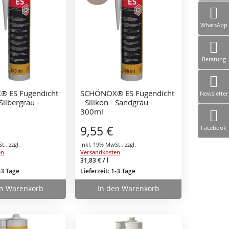
WhatsApp
Beratung
 ES Fugendicht
SCHÖNOX® ES Fugendicht
Newsletter
 Silbergrau -
- Silikon - Sandgrau -
300ml
9,55 €
Facebook
St.
,
zzgl.
Inkl. 19% MwSt.
,
zzgl.
en
Versandkosten
31,83 €
/ l
1-3 Tage
Lieferzeit: 1-3 Tage
en Warenkorb
In den Warenkorb