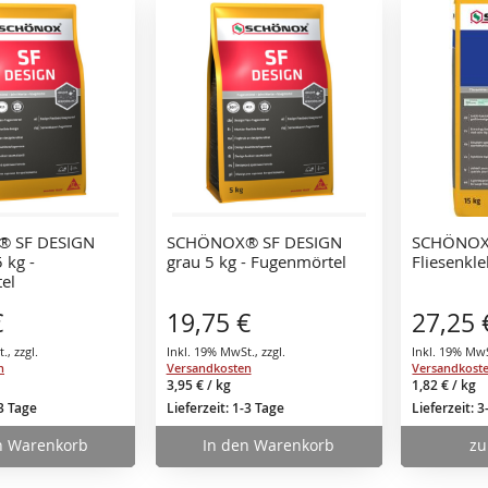
 SF DESIGN
SCHÖNOX® SF DESIGN
SCHÖNOX
 kg -
grau 5 kg - Fugenmörtel
Fliesenkle
el
€
19,75 €
27,25 
t.
,
zzgl.
Inkl. 19% MwSt.
,
zzgl.
Inkl. 19% Mw
n
Versandkosten
Versandkost
3,95 €
/ kg
1,82 €
/ kg
-3 Tage
Lieferzeit: 1-3 Tage
Lieferzeit: 
n Warenkorb
In den Warenkorb
zu