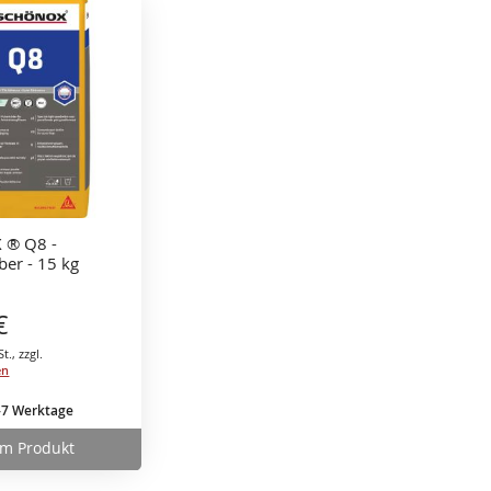
 ® Q8 -
ber - 15 kg
€
St.
,
zzgl.
en
3-7 Werktage
m Produkt