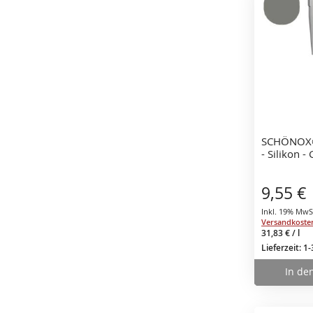
SCHÖNOX®
- Silikon -
9,55 €
Inkl. 19% MwS
Versandkoste
31,83 €
/ l
Lieferzeit: 1
In de