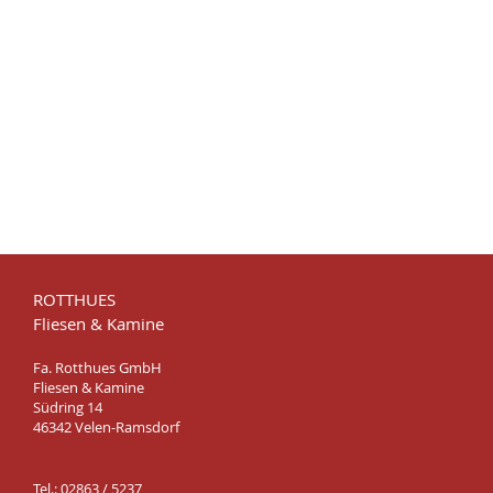
ROTTHUES
Fliesen & Kamine
Fa. Rotthues GmbH
Fliesen & Kamine
Südring 14
46342 Velen-Ramsdorf
Tel.: 02863 / 5237