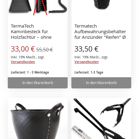
TermaTech
Termatech
Kaminbesteck für
Aufbewahrungsbehälter
Holzfachtür – ohne
für Anzünder "Reifen" Ø
Besen – stark reduziert
14 cm, H: 27 cm
Sonderangebot
33,00 €
33,50 €
55,50 €
Inkl. 19% MwSt.
,
zzgl.
Inkl. 19% MwSt.
,
zzgl.
Versandkosten
Versandkosten
Lieferzeit: 1 - 3 Werktage
Lieferzeit: 1-3 Tage
In den Warenkorb
In den Warenkorb