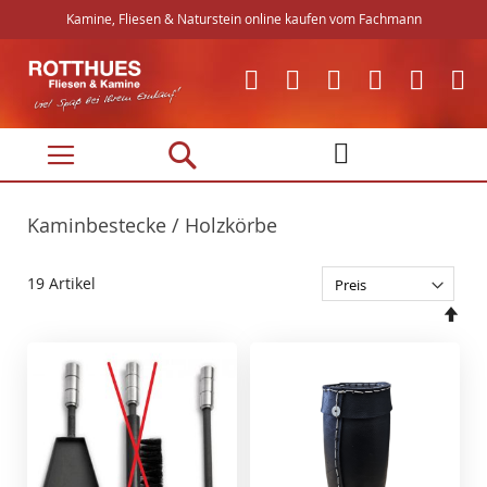
Kamine, Fliesen & Naturstein online kaufen vom Fachmann
Direkt
zum
Inhalt
Kaminbestecke / Holzkörbe
19
Artikel
In
abs
Rei