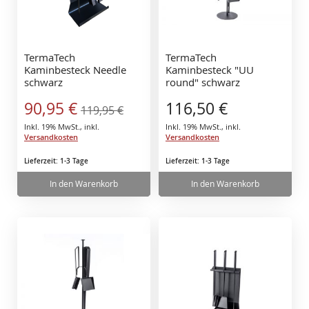
TermaTech
TermaTech
Kaminbesteck Needle
Kaminbesteck "UU
schwarz
round" schwarz
***Vorführmodell***
Sonderangebot
90,95 €
116,50 €
119,95 €
Inkl. 19% MwSt.
,
inkl.
Inkl. 19% MwSt.
,
inkl.
Versandkosten
Versandkosten
Lieferzeit: 1-3 Tage
Lieferzeit: 1-3 Tage
In den Warenkorb
In den Warenkorb