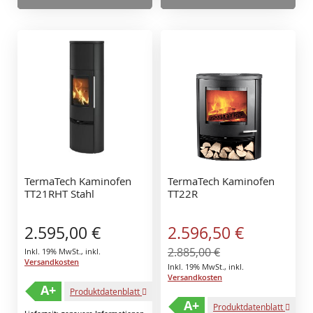
TermaTech Kaminofen
TermaTech Kaminofen
TT21RHT Stahl
TT22R
Sonderangebot
2.595,00 €
2.596,50 €
2.885,00 €
Inkl. 19% MwSt.
,
inkl.
Versandkosten
Inkl. 19% MwSt.
,
inkl.
Versandkosten
A+
Produktdatenblatt
A+
Produktdatenblatt