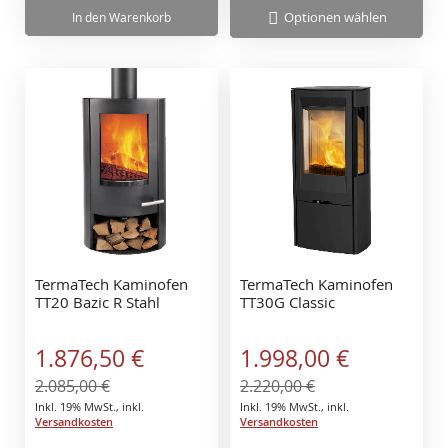
Optionen wählen
In den Warenkorb
TermaTech Kaminofen
TermaTech Kaminofen
TT20 Bazic R Stahl
TT30G Classic
Sonderangebot
Sonderangebot
1.876,50 €
1.998,00 €
2.085,00 €
2.220,00 €
Inkl. 19% MwSt.
,
inkl.
Inkl. 19% MwSt.
,
inkl.
Versandkosten
Versandkosten