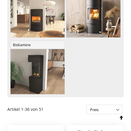
Biokamine
Artikel
1
-
36
von
51
In
abs
Rei