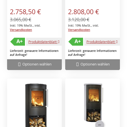
Sonderangebot
Sonderangebot
2.758,50 €
2.808,00 €
3.065,00 €
3.120,00 €
Inkl. 19% MwSt.
,
inkl.
Inkl. 19% MwSt.
,
inkl.
Versandkosten
Versandkosten
A+
A+
Produktdatenblatt
Produktdatenblatt
Lieferzeit: genauere Informationen
Lieferzeit: genauere Informationen
auf Anfrage!
auf Anfrage!
Optionen wählen
Optionen wählen