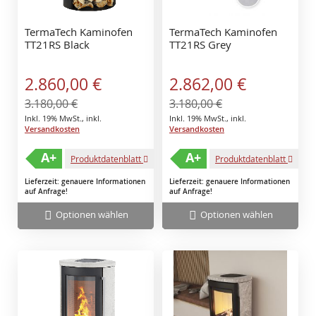
TermaTech Kaminofen
TermaTech Kaminofen
TT21RS Black
TT21RS Grey
Sonderangebot
Sonderangebot
2.860,00 €
2.862,00 €
3.180,00 €
3.180,00 €
Inkl. 19% MwSt.
,
inkl.
Inkl. 19% MwSt.
,
inkl.
Versandkosten
Versandkosten
A+
A+
Produktdatenblatt
Produktdatenblatt
Lieferzeit: genauere Informationen
Lieferzeit: genauere Informationen
auf Anfrage!
auf Anfrage!
Optionen wählen
Optionen wählen