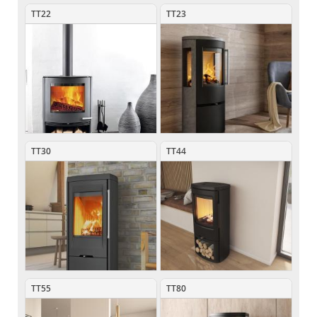
TT22
TT23
TT30
TT44
TT55
TT80