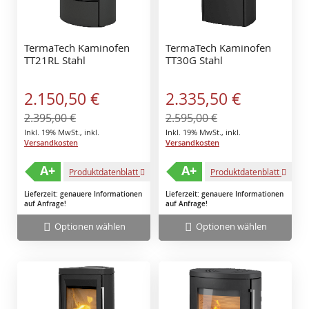
TermaTech Kaminofen
TermaTech Kaminofen
TT21RL Stahl
TT30G Stahl
Sonderangebot
Sonderangebot
2.150,50 €
2.335,50 €
2.395,00 €
2.595,00 €
Inkl. 19% MwSt.
,
inkl.
Inkl. 19% MwSt.
,
inkl.
Versandkosten
Versandkosten
A+
A+
Produktdatenblatt
Produktdatenblatt
Lieferzeit: genauere Informationen
Lieferzeit: genauere Informationen
auf Anfrage!
auf Anfrage!
Optionen wählen
Optionen wählen