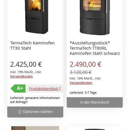
TermaTech Kaminofen
*Ausstellungsstück*
TT30 Stahl
TermaTech TT80RL
Kaminofen Stahl schwarz
| Holzfach
Sonderangebot
2.425,00 €
2.490,00 €
3.120,00 €
Inkl. 19% MwSt.
,
inkl.
Versandkosten
Inkl. 19% MwSt.
,
inkl.
Versandkosten
A+
Produktdatenblatt
Lieferzeit: 3-7 Tage
Lieferzeit: genauere Informationen
In den Warenkorb
auf Anfrage!
Optionen wählen