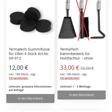
Termatech Gummifüsse
TermaTech
für Ofen 4 Stück Art.Nr.
Kaminbesteck für
09-912
Holzfachtür – ohne
Besen – stark reduziert
Sonderangebot
12,00 €
33,00 €
55,50 €
Inkl. 19% MwSt.
,
zzgl.
Inkl. 19% MwSt.
,
zzgl.
Versandkosten
Versandkosten
Lieferzeit: genauere Informationen
Lieferzeit: 1 - 3 Werktage
auf Anfrage!
In den Warenkorb
In den Warenkorb