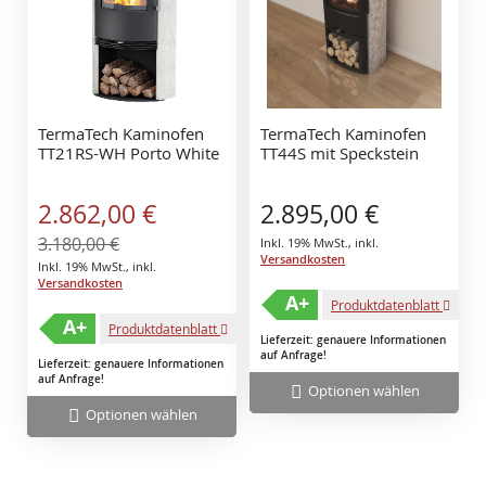
TermaTech Kaminofen
TermaTech Kaminofen
TT21RS-WH Porto White
TT44S mit Speckstein
Sonderangebot
2.862,00 €
2.895,00 €
3.180,00 €
Inkl. 19% MwSt.
,
inkl.
Versandkosten
Inkl. 19% MwSt.
,
inkl.
Versandkosten
A+
Produktdatenblatt
A+
Produktdatenblatt
Lieferzeit: genauere Informationen
auf Anfrage!
Lieferzeit: genauere Informationen
auf Anfrage!
Optionen wählen
Optionen wählen