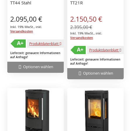
TT44 Stahl
TT21R
Sonderangebot
2.095,00 €
2.150,50 €
2.395,00 €
Inkl. 19% MwSt.
,
inkl.
Versandkosten
Inkl. 19% MwSt.
,
inkl.
Versandkosten
A+
Produktdatenblatt
A+
Produktdatenblatt
Lieferzeit: genauere Informationen
auf Anfrage!
Lieferzeit: genauere Informationen
auf Anfrage!
Optionen wählen
Optionen wählen