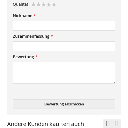
1
2
3
4
5
Qualität
star
stars
stars
stars
stars
1
2
3
4
5
Nickname
star
stars
stars
stars
stars
Zusammenfassung
Bewertung
Bewertung abschicken
Andere Kunden kauften auch