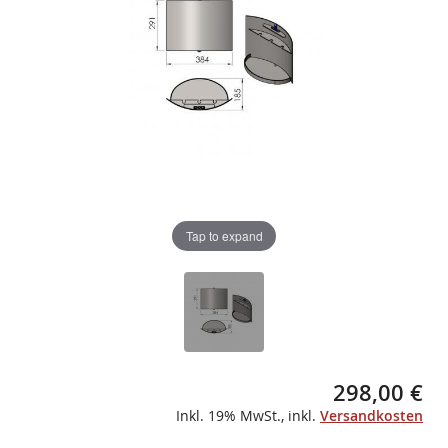
gallery
gallery
Tap to expand
298,00 €
Inkl. 19% MwSt.
,
inkl.
Versandkosten