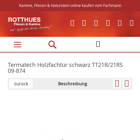
Kamine, Fliesen & Naturstein online kaufen vom Fachmann
Direkt
zum
Inhalt
Termatech Holzfachtür schwarz TT21R/21RS
09-874
zurück
Beschreibung
Skip
Skip
to
to
the
the
end
beginning
of
of
the
the
images
images