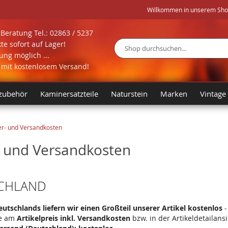
Willkommen in unserem Shop 
Beratung Tel.: 02863 / 5237
te sofort auf Lager!
ng möglich ...
Suche
l mit kostenlosem Versand!
zubehör
Kaminersatzteile
Naturstein
Marken
Vintage
er- und Versandkosten
- und Versandkosten
CHLAND
utschlands liefern wir einen Großteil unserer Artikel kostenlos
-
ie am
Artikelpreis inkl. Versandkosten
bzw. in der Artikeldetailans