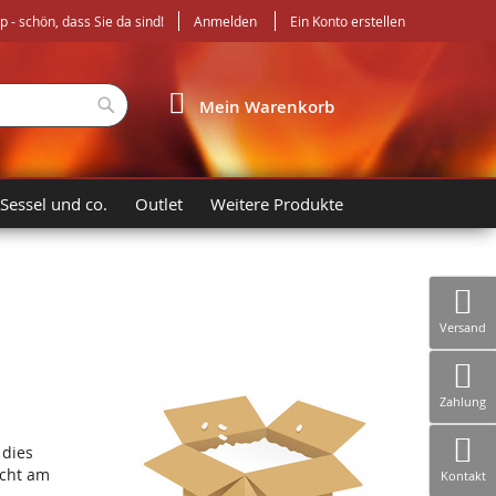
- schön, dass Sie da sind!
Anmelden
Ein Konto erstellen
Suche
Mein Warenkorb
 Sessel und co.
Outlet
Weitere Produkte
Versand
Zahlung
 dies
icht am
Kontakt