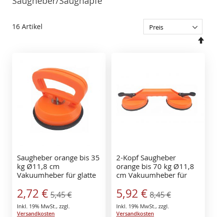
Saugheber/Saugnäpfe
16
Artikel
In
abs
Rei
Saugheber orange bis 35
2-Kopf Saugheber
kg Ø11,8 cm
orange bis 70 kg Ø11,8
Vakuumheber für glatte
cm Vakuumheber für
Fliesen Glas, Metall,
glatte Fliesen Glas,
Sonderangebot
Sonderangebot
2,72 €
5,92 €
Spiegel
Metall, Spiegel
5,45 €
8,45 €
Inkl. 19% MwSt.
,
zzgl.
Inkl. 19% MwSt.
,
zzgl.
Versandkosten
Versandkosten