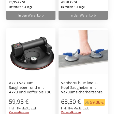
29,95 €
/ St
49,50 €
/ St
Lieferzeit: 1-3 Tage
Lieferzeit: 1-3 Tage
In den Warenkorb
In den Warenkorb
Akku-Vakuum
Veribor® blue line 2-
Saugheber rund mit
Kopf Saugheber mit
Akku und Koffer bis 190
Vakuumsicherheitsanzei
kg Tragkraft, selbst
ge
59,95 €
63,50 €
nachsaugend
59,06 €
Ab
Inkl. 19% MwSt.
,
zzgl.
Inkl. 19% MwSt.
,
zzgl.
Versandkosten
Versandkosten