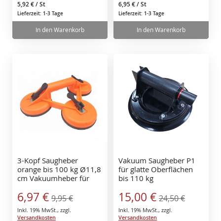
5,92 €
/ St
6,95 €
/ St
Lieferzeit: 1-3 Tage
Lieferzeit: 1-3 Tage
In den Warenkorb
In den Warenkorb
3-Kopf Saugheber
Vakuum Saugheber P1
orange bis 100 kg Ø11,8
für glatte Oberflächen
cm Vakuumheber für
bis 110 kg
glatte Fliesen Glas,
Sonderangebot
Sonderangebot
6,97 €
15,00 €
Metall, Spiegel
9,95 €
24,50 €
Inkl. 19% MwSt.
,
zzgl.
Inkl. 19% MwSt.
,
zzgl.
Versandkosten
Versandkosten