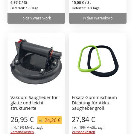
6,97 €
/ St
15,00 €
/ St
Lieferzeit: 1-3 Tage
Lieferzeit: 1-3 Tage
In den Warenkorb
In den Warenkorb
Vakuum Saugheber für
Ersatz Gummischaum
glatte und leicht
Dichtung für Akku-
strukturierte
Saugheber groß
Oberflächen bis 110 kg
Plattenheber Glasheber
26,95 €
27,84 €
Vakuumsauger
24,26 €
Ab
Inkl. 19% MwSt.
,
zzgl.
Inkl. 19% MwSt.
,
zzgl.
Versandkosten
Versandkosten