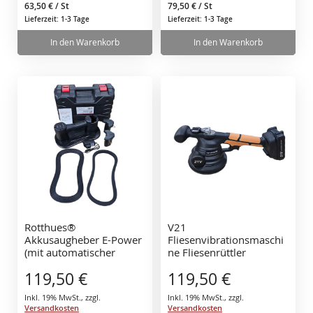
63,50 €
/ St
79,50 €
/ St
Lieferzeit: 1-3 Tage
Lieferzeit: 1-3 Tage
In den Warenkorb
In den Warenkorb
Rotthues®
V21
Akkusaugheber E-Power
Fliesenvibrationsmaschi
(mit automatischer
ne Fliesenrüttler
Nachsaugung) + 2 Akkus
Fliesenvibrator Tile
119,50 €
119,50 €
+ Ladegerät + Koffer
Vibrator mit 2 Batterien
21V und Koffer
Inkl. 19% MwSt.
,
zzgl.
Inkl. 19% MwSt.
,
zzgl.
Versandkosten
Versandkosten