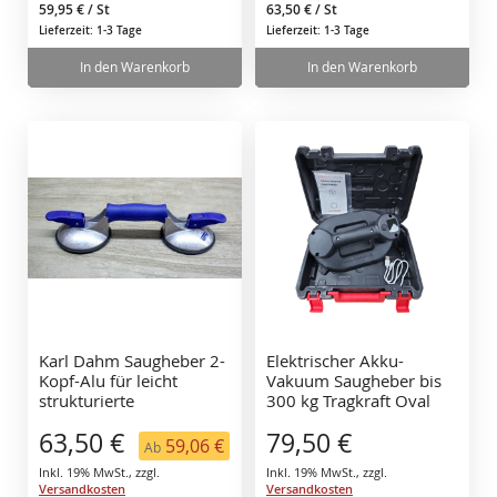
59,95 €
/ St
63,50 €
/ St
Lieferzeit: 1-3 Tage
Lieferzeit: 1-3 Tage
In den Warenkorb
In den Warenkorb
Karl Dahm Saugheber 2-
Elektrischer Akku-
Kopf-Alu für leicht
Vakuum Saugheber bis
strukturierte
300 kg Tragkraft Oval
Oberflächen 11799
mit Koffer, selbst
63,50 €
79,50 €
nachsaugend
59,06 €
Ab
Inkl. 19% MwSt.
,
zzgl.
Inkl. 19% MwSt.
,
zzgl.
Versandkosten
Versandkosten