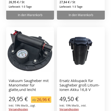
26,95 €
/ St
27,84 €
/ St
Lieferzeit: 1-3 Tage
Lieferzeit: 1-3 Tage
In den Warenkorb
In den Warenkorb
Vakuum Saugheber mit
Ersatz Akkupack für
Manometer für
Saugheber groß Litium-
glatte,und leicht
Ionen Akku 16,8 V
strukturierte
29,95 €
49,50 €
Oberflächen bis 110 kg
26,96 €
Ab
Inkl. 19% MwSt.
,
zzgl.
Inkl. 19% MwSt.
,
inkl.
Versandkosten
Versandkosten