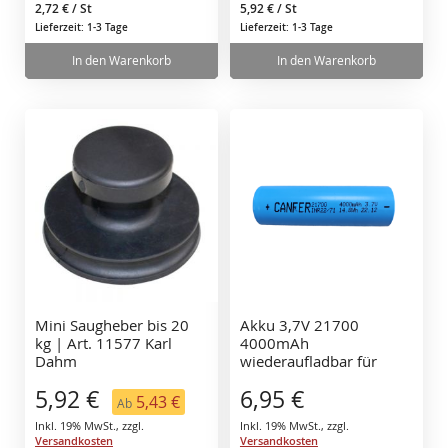
2,72 €
/ St
5,92 €
/ St
Lieferzeit: 1-3 Tage
Lieferzeit: 1-3 Tage
In den Warenkorb
In den Warenkorb
Mini Saugheber bis 20
Akku 3,7V 21700
kg | Art. 11577 Karl
4000mAh
Dahm
wiederaufladbar für
Saugheber Lithium-
5,92 €
6,95 €
Flachkopf-Akku
5,43 €
Ab
Inkl. 19% MwSt.
,
zzgl.
Inkl. 19% MwSt.
,
zzgl.
Versandkosten
Versandkosten