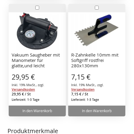
In
In
den
den
Warenkorb
Warenkorb
Vakuum Saugheber mit
R-Zahnkelle 10mm mit
Manometer für
Softgriff rostfrei
glatte,und leicht
280x130mm
strukturierte
Zahnspachtel Glättekelle
29,95 €
7,15 €
Oberflächen bis 110 kg
Inkl. 19% MwSt.
,
zzgl.
Inkl. 19% MwSt.
,
zzgl.
Versandkosten
Versandkosten
29,95 €
/ St
7,15 €
/ St
Lieferzeit: 1-3 Tage
Lieferzeit: 1-3 Tage
In den Warenkorb
In den Warenkorb
Produktmerkmale