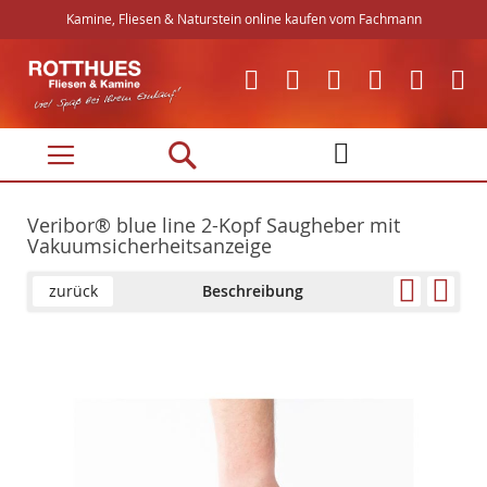
Kamine, Fliesen & Naturstein online kaufen vom Fachmann
Direkt
zum
Inhalt
Veribor® blue line 2-Kopf Saugheber mit
Vakuumsicherheitsanzeige
zurück
Beschreibung
Skip
Skip
to
to
the
the
end
beginning
of
of
the
the
images
images