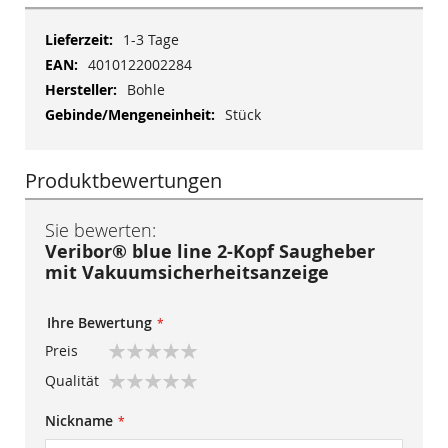
Mehr
1-3 Tage
Informationen
4010122002284
Bohle
Stück
Produktbewertungen
Sie bewerten:
Veribor® blue line 2-Kopf Saugheber
mit Vakuumsicherheitsanzeige
Ihre Bewertung
Preis
1
2
3
4
5
Qualität
star
stars
stars
stars
stars
1
2
3
4
5
Nickname
star
stars
stars
stars
stars