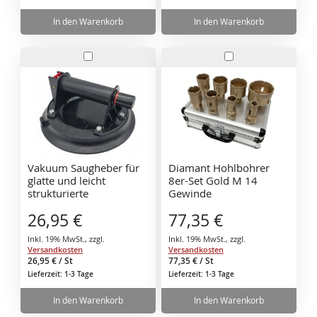
In den Warenkorb
In den Warenkorb
In
In
den
den
Warenkorb
Warenkorb
Vakuum Saugheber für
Diamant Hohlbohrer
glatte und leicht
8er-Set Gold M 14
strukturierte
Gewinde
Oberflächen bis 110 kg
20/25/35/38/40/45/50/
26,95 €
77,35 €
68 mm
Diamantlochsäge Set in
Inkl. 19% MwSt.
,
zzgl.
Inkl. 19% MwSt.
,
zzgl.
Aluminiumbox geeignet
Versandkosten
Versandkosten
für Stein und
26,95 €
/ St
77,35 €
/ St
Keramikfliesen
Lieferzeit: 1-3 Tage
Lieferzeit: 1-3 Tage
In den Warenkorb
In den Warenkorb