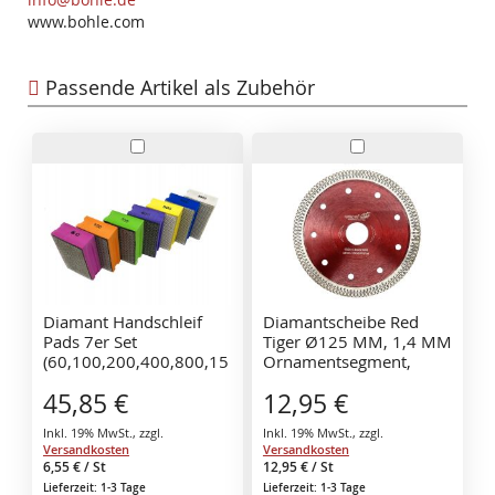
www.bohle.com
Passende Artikel als Zubehör
In
In
den
den
Warenkorb
Warenkorb
Diamant Handschleif
Diamantscheibe Red
Pads 7er Set
Tiger Ø125 MM, 1,4 MM
(60,100,200,400,800,15
Ornamentsegment,
00,3000) für Fliesen,
Verstärkter Flansch,
45,85 €
12,95 €
Keramik, Marmor,
Speziell für ultrahartes
Granit, Natur- oder
Feinsteinzeug.
Inkl. 19% MwSt.
,
zzgl.
Inkl. 19% MwSt.
,
zzgl.
Kunststein sowie Glas
Versandkosten
Versandkosten
6,55 €
/ St
12,95 €
/ St
Lieferzeit: 1-3 Tage
Lieferzeit: 1-3 Tage