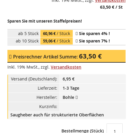
Inkl. 19% MwSt.
,
zzgl.
Versandkosten
63,50 €
/ St
Sparen Sie mit unseren Staffelpreisen!
ab 5 Stück
/ Stück
Sie sparen
4
% !
60,96 €
ab 10 Stück
/ Stück
Sie sparen
7
% !
59,06 €
63,50 €
Preisrechner Artikel Summe:
Inkl. 19% MwSt.
,
zzgl.
Versandkosten
Versand (Deutschland):
6,95 €
Lieferzeit:
1-3 Tage
Hersteller:
Bohle
Kurzinfo:
Saugheber auch für strukturierte Oberflächen
Bestellmenge (Stück)