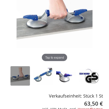
gallery
gallery
Tap to expand
Verkaufseinheit: Stück 1 St
63,50 €