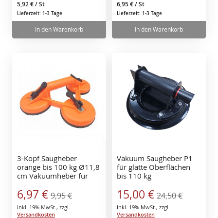
5,92 €
/ St
6,95 €
/ St
Lieferzeit: 1-3 Tage
Lieferzeit: 1-3 Tage
In den Warenkorb
In den Warenkorb
3-Kopf Saugheber
Vakuum Saugheber P1
orange bis 100 kg Ø11,8
für glatte Oberflächen
cm Vakuumheber für
bis 110 kg
glatte Fliesen Glas,
Sonderangebot
Sonderangebot
6,97 €
15,00 €
Metall, Spiegel
9,95 €
24,50 €
Inkl. 19% MwSt.
,
zzgl.
Inkl. 19% MwSt.
,
zzgl.
Versandkosten
Versandkosten