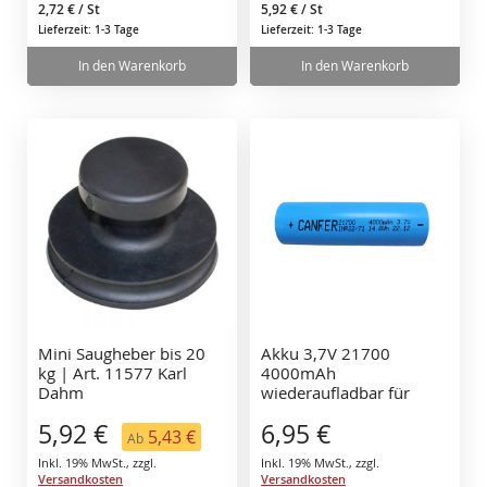
2,72 €
/ St
5,92 €
/ St
Lieferzeit: 1-3 Tage
Lieferzeit: 1-3 Tage
In den Warenkorb
In den Warenkorb
Mini Saugheber bis 20
Akku 3,7V 21700
kg | Art. 11577 Karl
4000mAh
Dahm
wiederaufladbar für
Saugheber Lithium-
5,92 €
6,95 €
Flachkopf-Akku
5,43 €
Ab
Inkl. 19% MwSt.
,
zzgl.
Inkl. 19% MwSt.
,
zzgl.
Versandkosten
Versandkosten