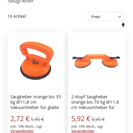
Saugheber
16
Artikel
In
abs
Rei
Saugheber orange bis 35
2-Kopf Saugheber
kg Ø11,8 cm
orange bis 70 kg Ø11,8
Vakuumheber für glatte
cm Vakuumheber für
Fliesen Glas, Metall,
glatte Fliesen Glas,
Sonderangebot
Sonderangebot
2,72 €
5,92 €
Spiegel
Metall, Spiegel
5,45 €
8,45 €
Inkl. 19% MwSt.
,
zzgl.
Inkl. 19% MwSt.
,
zzgl.
Versandkosten
Versandkosten