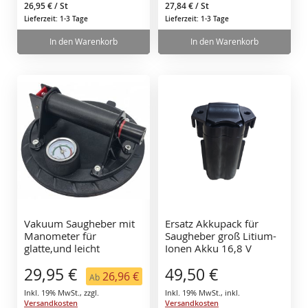
26,95 €
/ St
27,84 €
/ St
Lieferzeit: 1-3 Tage
Lieferzeit: 1-3 Tage
In den Warenkorb
In den Warenkorb
Vakuum Saugheber mit
Ersatz Akkupack für
Manometer für
Saugheber groß Litium-
glatte,und leicht
Ionen Akku 16,8 V
strukturierte
29,95 €
49,50 €
Oberflächen bis 110 kg
26,96 €
Ab
Inkl. 19% MwSt.
,
zzgl.
Inkl. 19% MwSt.
,
inkl.
Versandkosten
Versandkosten