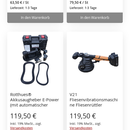
63,50 €
/ St
79,50 €
/ St
Lieferzeit: 1-3 Tage
Lieferzeit: 1-3 Tage
In den Warenkorb
In den Warenkorb
Rotthues®
V21
Akkusaugheber E-Power
Fliesenvibrationsmaschi
(mit automatischer
ne Fliesenrüttler
Nachsaugung) + 2 Akkus
Fliesenvibrator Tile
119,50 €
119,50 €
+ Ladegerät + Koffer
Vibrator mit 2 Batterien
21V und Koffer
Inkl. 19% MwSt.
,
zzgl.
Inkl. 19% MwSt.
,
zzgl.
Versandkosten
Versandkosten