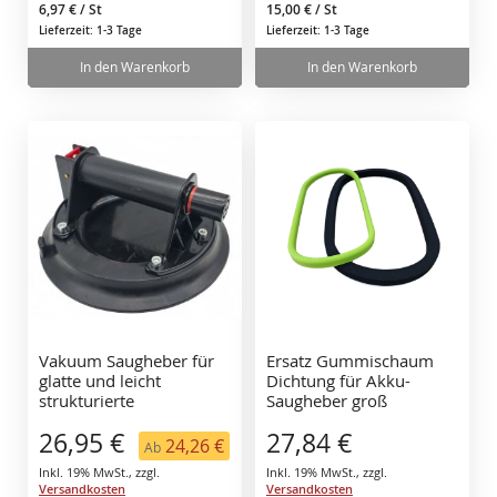
6,97 €
/ St
15,00 €
/ St
Lieferzeit: 1-3 Tage
Lieferzeit: 1-3 Tage
In den Warenkorb
In den Warenkorb
Vakuum Saugheber für
Ersatz Gummischaum
glatte und leicht
Dichtung für Akku-
strukturierte
Saugheber groß
Oberflächen bis 110 kg
Plattenheber Glasheber
26,95 €
27,84 €
Vakuumsauger
24,26 €
Ab
Inkl. 19% MwSt.
,
zzgl.
Inkl. 19% MwSt.
,
zzgl.
Versandkosten
Versandkosten