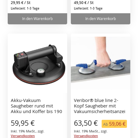
29,95 €
/ St
49,50 €
/ St
Lieferzeit: 1-3 Tage
Lieferzeit: 1-3 Tage
In den Warenkorb
In den Warenkorb
Akku-Vakuum
Veribor® blue line 2-
Saugheber rund mit
Kopf Saugheber mit
Akku und Koffer bis 190
Vakuumsicherheitsanzei
kg Tragkraft, selbst
ge
59,95 €
63,50 €
nachsaugend
59,06 €
Ab
Inkl. 19% MwSt.
,
zzgl.
Inkl. 19% MwSt.
,
zzgl.
Versandkosten
Versandkosten