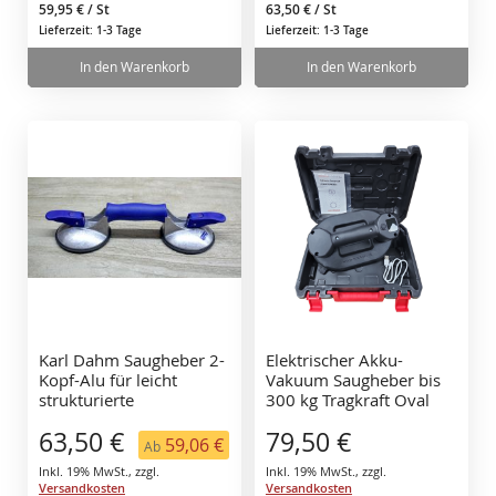
59,95 €
/ St
63,50 €
/ St
Lieferzeit: 1-3 Tage
Lieferzeit: 1-3 Tage
In den Warenkorb
In den Warenkorb
Karl Dahm Saugheber 2-
Elektrischer Akku-
Kopf-Alu für leicht
Vakuum Saugheber bis
strukturierte
300 kg Tragkraft Oval
Oberflächen 11799
mit Koffer, selbst
63,50 €
79,50 €
nachsaugend
59,06 €
Ab
Inkl. 19% MwSt.
,
zzgl.
Inkl. 19% MwSt.
,
zzgl.
Versandkosten
Versandkosten