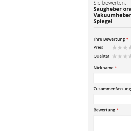
Sie bewerten:
Saugheber ora
Vakuumheber f
Spiegel
Ihre Bewertung
Preis
1
2
3
4
5
Qualität
star
stars
stars
stars
stars
1
2
3
4
5
Nickname
star
stars
stars
stars
stars
Zusammenfassung
Bewertung