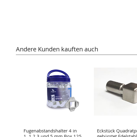
Andere Kunden kauften auch
l
Fugenabstandshalter 4 in
Eckstück Quadratpr
ahl
1, 1,2,3,und 5 mm Box 125
gebürstet Edelstah