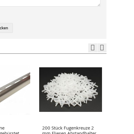
cken
ene
200 Stück Fugenkreuze 2
1000 Stüc
 gebürstet
mm Fliesen Abstandhalter
mm Fugen