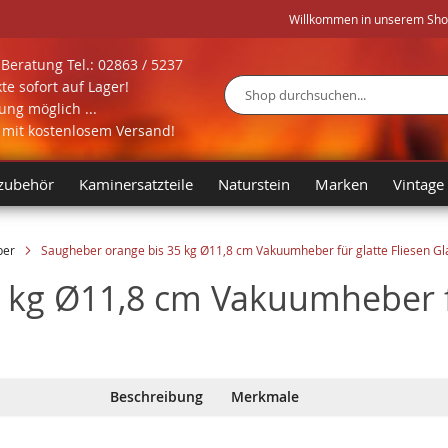
Willkommen in unserem Shop 
Beratung Tel.: 02863 / 5237
te sofort auf Lager!
ng möglich ...
Suche
l mit kostenlosem Versand!
zubehör
Kaminersatzteile
Naturstein
Marken
Vintage
ber
Saugheber orange bis 35 kg Ø11,8 cm Vakuumheber für glatte Fliesen Gla
 kg Ø11,8 cm Vakuumheber fü
Beschreibung
Merkmale