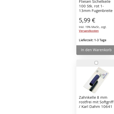
Fliesen Sichelkeile
100 Stk. rot 1-
13mm Fugenbreite
Verlegesystem
5,99 €
Nivelliersystem
Fliesenkeile
Inkl. 19% MwSt.
,
zzgl.
Versandkosten
Lieferzeit: 1-3 Tage
In den Warenkorb
In
den
Warenko
Zahnkelle 8 mm
rostfrei mit Softgriff
/ Karl Dahm 10641
Glättekelle