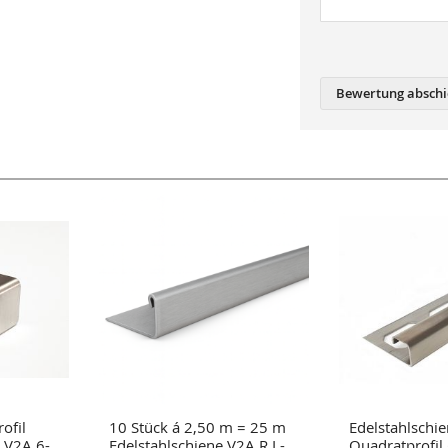
Bewertung abschi
ofil
10 Stück á 2,50 m = 25 m
Edelstahlschi
l V2A 6-
Edelstahlschiene V2A R L-
Quadratprofil