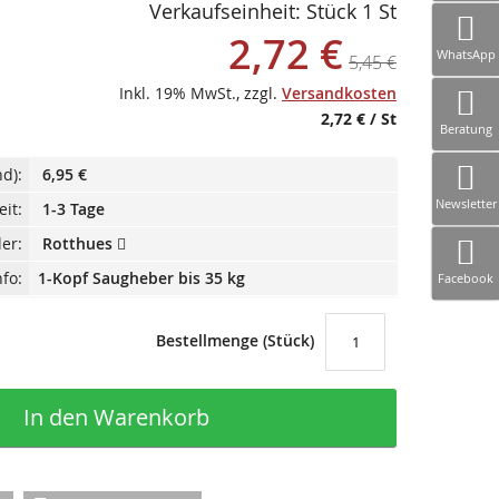
Verkaufseinheit: Stück 1 St
2,72 €
Sonderangebot
WhatsApp
5,45 €
Inkl. 19% MwSt.
,
zzgl.
Versandkosten
2,72 €
/ St
Beratung
d):
6,95 €
Newsletter
eit:
1-3 Tage
ler:
Rotthues
fo:
1-Kopf Saugheber bis 35 kg
Facebook
Bestellmenge (Stück)
In den Warenkorb