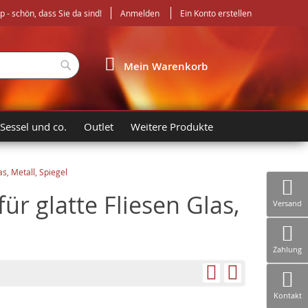
- schön, dass Sie da sind!
Anmelden
Ein Konto erstellen
Suche
Mein Warenkorb
 Sessel und co.
Outlet
Weitere Produkte
s, Metall, Spiegel
r glatte Fliesen Glas,
Versand
Zahlung
Kontakt