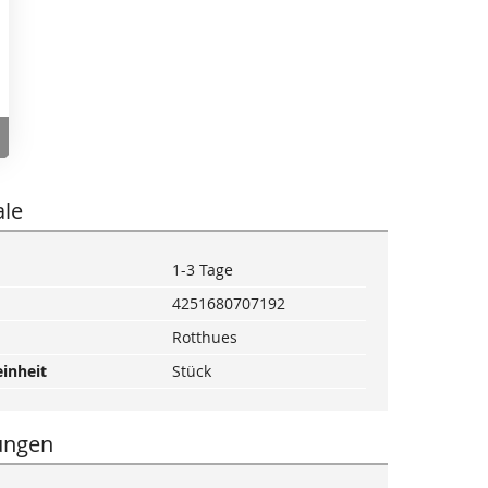
le
1-3 Tage
4251680707192
Rotthues
inheit
Stück
ungen