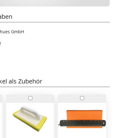
aben
tthues GmbH
f
kel als Zubehör
In
In
den
den
rb
Warenkorb
Warenkorb