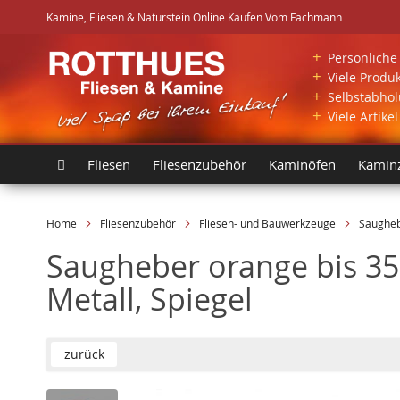
Direkt
Kamine, Fliesen & Naturstein Online Kaufen Vom Fachmann
zum
Inhalt
+
Persönliche 
+
Viele Produk
+
Selbstabholu
+
Viele Artike
Fliesen
Fliesenzubehör
Kaminöfen
Kamin
Home
Fliesenzubehör
Fliesen- und Bauwerkzeuge
Saughe
Saugheber orange bis 35
Metall, Spiegel
zurück
Skip
Skip