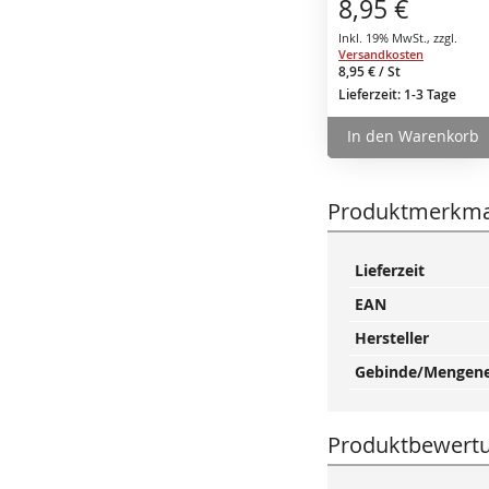
8,95 €
Zahnglättekelle
Inkl. 19% MwSt.
,
zzgl.
Versandkosten
8,95 €
/ St
Lieferzeit: 1-3 Tage
In den Warenkorb
Produktmerkma
Mehr
Lieferzeit
Informationen
EAN
Hersteller
Gebinde/Mengene
Produktbewert