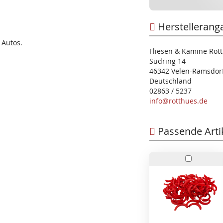
Herstellerang
 Autos.
Fliesen & Kamine Ro
Südring 14
46342 Velen-Ramsdor
Deutschland
02863 / 5237
info@rotthues.de
Passende Arti
In
den
Warenko