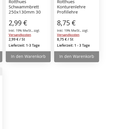
Rotthues
Rotthues
Schwammbrett
Konturenlehre
250x130mm 30
Profillehre
mm extrem leicht
Messlehre
2,99 €
8,75 €
Fliesenlegerwerkze
ug
Inkl. 19% MwSt.
,
zzgl.
Inkl. 19% MwSt.
,
zzgl.
Versandkosten
Versandkosten
2,99 €
/ St
8,75 €
/ St
Lieferzeit: 1-3 Tage
Lieferzeit: 1 - 3 Tage
In den Warenkorb
In den Warenkorb
rb