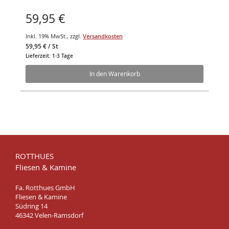
59,95 €
Inkl. 19% MwSt.
,
zzgl.
Versandkosten
59,95 €
/ St
Lieferzeit: 1-3 Tage
In den Warenkorb
ROTTHUES
Fliesen & Kamine
Fa. Rotthues GmbH
Fliesen & Kamine
Südring 14
46342 Velen-Ramsdorf