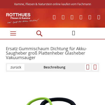
Kamine, Fliesen & Naturstein online kaufen vom Fachmann
Direkt
zum
Inhalt
Ersatz Gummischaum Dichtung für Akku-
Saugheber groß Plattenheber Glasheber
Vakuumsauger
zurück
Beschreibung
Skip
Skip
to
to
the
the
end
beginning
of
of
the
the