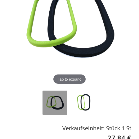
images
images
gallery
gallery
Tap to expand
Verkaufseinheit: Stück 1 St
27,84 €