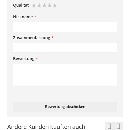
1
2
3
4
5
Qualität
star
stars
stars
stars
stars
1
2
3
4
5
Nickname
star
stars
stars
stars
stars
Zusammenfassung
Bewertung
Bewertung abschicken
Andere Kunden kauften auch