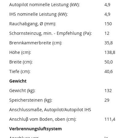
Autopilot nominelle Leistung (kW):
4,9
IHS nominelle Leistung (kW):
4,9
Rauchabgang, Ø (mm):
150
Schornsteinzug, min. - Empfehlung (Pa):
12
Brennkammerbreite (cm):
35,8
Höhe (cm):
138,8
Breite (cm):
50,0
Tiefe (cm):
40,6
Gewicht
Gewicht (kg):
132
Speichersteinen (kg):
29
Anschlussmaße, Autopilot/Autopilot IHS
Anschluβ vom Boden, oben (cm):
111,4
Verbrennungsluftsystem