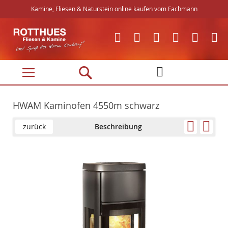
Kamine, Fliesen & Naturstein online kaufen vom Fachmann
Direkt
zum
Inhalt
HWAM Kaminofen 4550m schwarz
zurück
Beschreibung
Skip
Skip
to
to
the
the
end
beginning
of
of
the
the
images
images
gallery
gallery