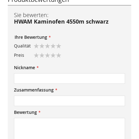
Sie bewerten:
HWAM Kaminofen 4550m schwarz
Ihre Bewertung
Qualität
1
2
3
4
5
Preis
star
stars
stars
stars
stars
1
2
3
4
5
Nickname
star
stars
stars
stars
stars
Zusammenfassung
Bewertung