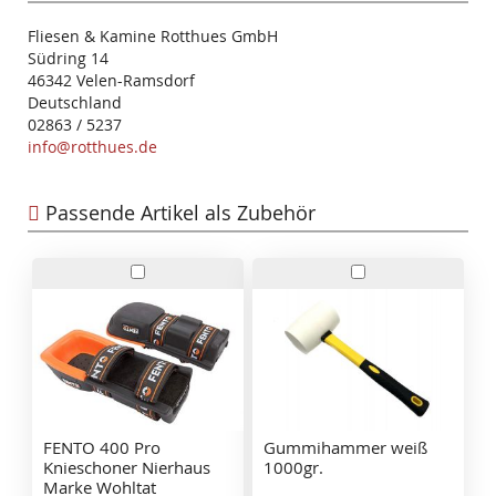
Fliesen & Kamine Rotthues GmbH
Südring 14
46342 Velen-Ramsdorf
Deutschland
02863 / 5237
info@rotthues.de
Passende Artikel als Zubehör
In
In
den
den
Warenkorb
Warenkorb
FENTO 400 Pro
Gummihammer weiß
Knieschoner Nierhaus
1000gr.
Marke Wohltat