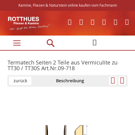
Kamine, Fliesen & Naturstein online kaufen vom Fachmann
Direkt
zum
Inhalt
Termatech Seiten 2 Teile aus Vermiculite zu
TT30 / TT30S Art.Nr.09-718
zurück
Beschreibung
Skip
Skip
to
to
the
the
end
beginning
of
of
the
the
images
images