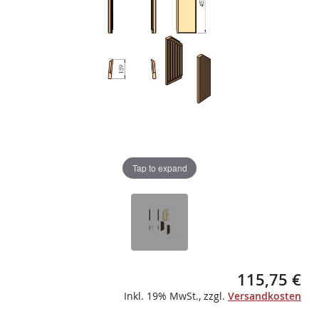
gallery
gallery
Tap to expand
115,75 €
Inkl. 19% MwSt.
,
zzgl.
Versandkosten