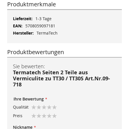
Produktmerkmale
Mehr
1-3 Tage
Informationen
5708059097181
TermaTech
Produktbewertungen
Sie bewerten:
Termatech Seiten 2 Teile aus
Vermiculite zu TT30 / TT30S Art.Nr.09-
718
Ihre Bewertung
Qualität
1
2
3
4
5
Preis
star
stars
stars
stars
stars
1
2
3
4
5
Nickname
star
stars
stars
stars
stars