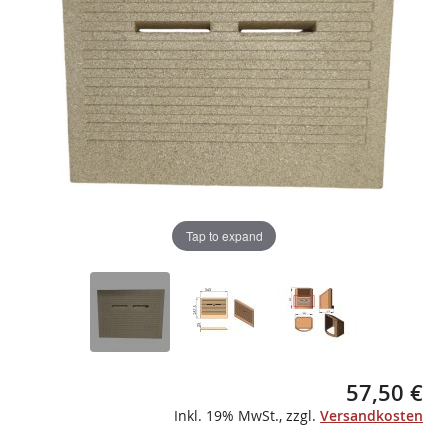
gallery
gallery
Tap to expand
57,50 €
Inkl. 19% MwSt.
,
zzgl.
Versandkosten