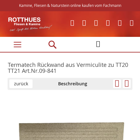
Kamine, Fliesen & Naturstein online kaufen vom Fachmann
Direkt
zum
Inhalt
Termatech Rückwand aus Vermiculite zu TT20
TT21 Art.Nr.09-841
zurück
Beschreibung
Skip
Skip
to
to
the
the
end
beginning
of
of
the
the
images
images