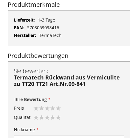
Produktmerkmale
Mehr
1-3 Tage
Informationen
5708059098416
TermaTech
Produktbewertungen
Sie bewerten:
Termatech Rückwand aus Vermiculite
zu TT20 TT21 Art.Nr.09-841
Ihre Bewertung
Preis
1
2
3
4
5
Qualität
star
stars
stars
stars
stars
1
2
3
4
5
Nickname
star
stars
stars
stars
stars