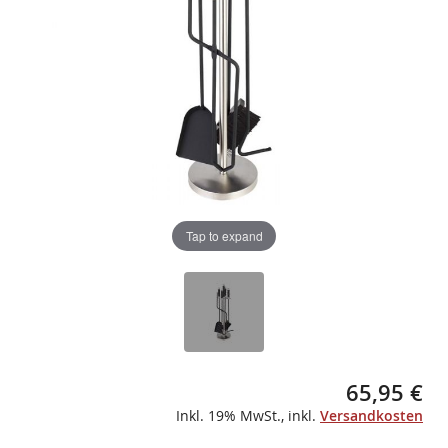
gallery
gallery
Tap to expand
65,95 €
Inkl. 19% MwSt.
,
inkl.
Versandkosten