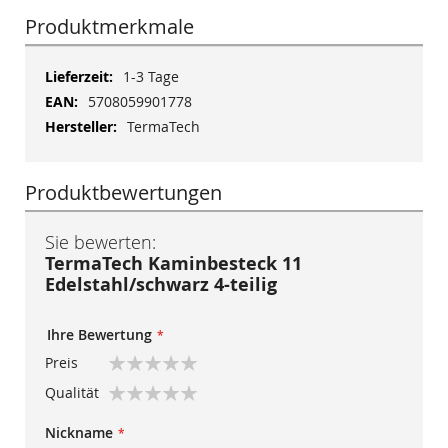
Produktmerkmale
Mehr
1-3 Tage
Informationen
5708059901778
TermaTech
Produktbewertungen
Sie bewerten:
TermaTech Kaminbesteck 11
Edelstahl/schwarz 4-teilig
Ihre Bewertung
Preis
1
2
3
4
5
Qualität
star
stars
stars
stars
stars
1
2
3
4
5
Nickname
star
stars
stars
stars
stars