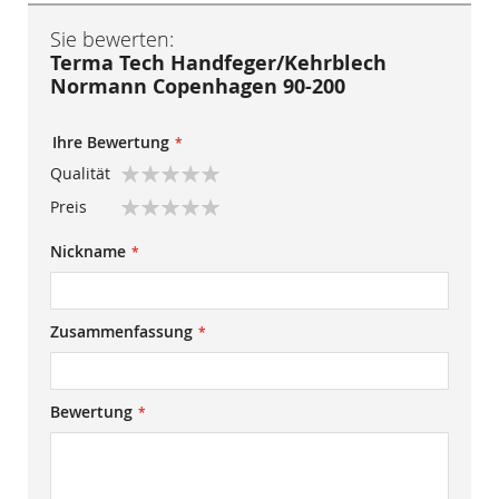
Sie bewerten:
Terma Tech Handfeger/Kehrblech
Normann Copenhagen 90-200
Ihre Bewertung
Qualität
1
2
3
4
5
Preis
star
stars
stars
stars
stars
1
2
3
4
5
Nickname
star
stars
stars
stars
stars
Zusammenfassung
Bewertung