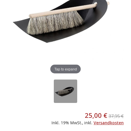
gallery
gallery
Tap to expand
25,00 €
Sonderangebot
37,95 €
Inkl. 19% MwSt.
,
inkl.
Versandkosten