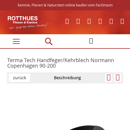
Kamine, Fliesen & Naturstein online kaufen vom Fachmann
Direkt
zum
Inhalt
Terma Tech Handfeger/Kehrblech Normann
Copenhagen 90-200
zurück
Beschreibung
Skip
Skip
to
to
the
the
end
beginning
of
of
the
the
images
images