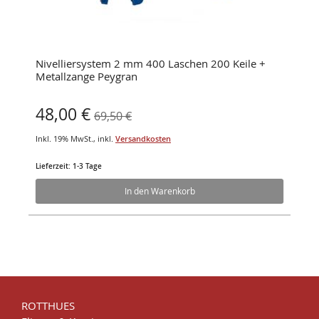
Nivelliersystem 2 mm 400 Laschen 200 Keile +
Metallzange Peygran
Sonderangebot
48,00 €
69,50 €
Inkl. 19% MwSt.
,
inkl.
Versandkosten
Lieferzeit: 1-3 Tage
In den Warenkorb
ROTTHUES