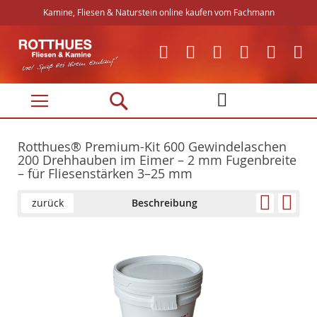
Kamine, Fliesen & Naturstein online kaufen vom Fachmann
Direkt
zum
Inhalt
Rotthues® Premium-Kit 600 Gewindelaschen
200 Drehhauben im Eimer – 2 mm Fugenbreite
– für Fliesenstärken 3–25 mm
zurück
Beschreibung
Skip
Skip
to
to
the
the
end
beginning
of
of
the
the