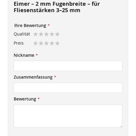
Eimer – 2 mm Fugenbreite – für
Fliesenstärken 3–25 mm
Ihre Bewertung
Qualität
1
2
3
4
5
Preis
star
stars
stars
stars
stars
1
2
3
4
5
Nickname
star
stars
stars
stars
stars
Zusammenfassung
Bewertung