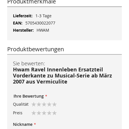
Produktmerkmale
Mehr
1-3 Tage
Informationen
5705430022077
HWAM
Produktbewertungen
Sie bewerten:
Hwam Ravel Innenleben Ersatzteil
Vorderkante zu Musical-Serie ab März
2007 aus Vermiculite
Ihre Bewertung
Qualität
1
2
3
4
5
Preis
star
stars
stars
stars
stars
1
2
3
4
5
Nickname
star
stars
stars
stars
stars