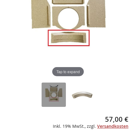
gallery
gallery
Tap to expand
57,00 €
Inkl. 19% MwSt.
,
zzgl.
Versandkosten