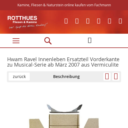
Kamine, Fliesen & Naturstein online kaufen vom Fachmann
Direkt
zum
Inhalt
Hwam Ravel Innenleben Ersatzteil Vorderkante
zu Musical-Serie ab März 2007 aus Vermiculite
zurück
Beschreibung
Skip
Skip
to
to
the
the
end
beginning
of
of
the
the
images
images