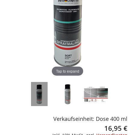
gallery
gallery
Tap to expand
Verkaufseinheit: Dose 400 ml
16,95 €