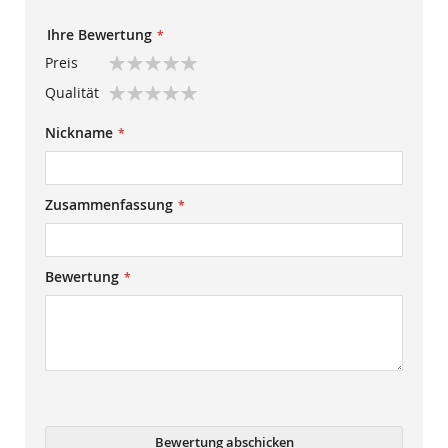
Ihre Bewertung
Preis
1
2
3
4
5
Qualität
star
stars
stars
stars
stars
1
2
3
4
5
Nickname
star
stars
stars
stars
stars
Zusammenfassung
Bewertung
Bewertung abschicken