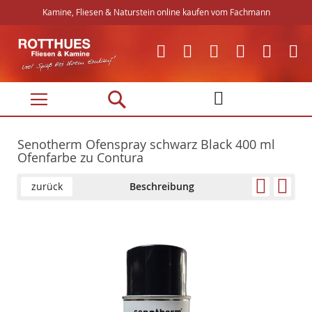
Kamine, Fliesen & Naturstein online kaufen vom Fachmann
Direkt
zum
Inhalt
Senotherm Ofenspray schwarz Black 400 ml
Ofenfarbe zu Contura
zurück
Beschreibung
Skip
Skip
to
to
the
the
end
beginning
of
of
the
the
images
images