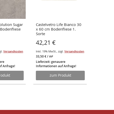
olution Sugar
Castelvetro Life Bianco 30
Castelvet
Bodenfliese
x 60 cm Bodenfliese 1.
30 x 60 c
Sorte
1.Sorte
42,21 €
42,06 
gl.
Versandkosten
Inkl. 19% MwSt.
,
zzgl.
Versandkosten
Inkl. 19% Mw
33,50 €
/ m²
33,38 €
/ m²
ere
Lieferzeit: genauere
Lieferzeit:
f Anfrage!
Informationen auf Anfrage!
Information
rodukt
zum Produkt
z