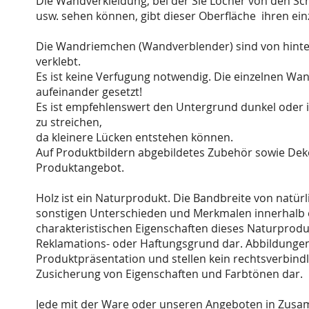
Die Wandverkleidung, bei der Sie Löcher von den Sc
usw. sehen können, gibt dieser Oberfläche ihren ein
Die Wandriemchen (Wandverblender) sind von hinten
verklebt.
Es ist keine Verfugung notwendig. Die einzelnen W
aufeinander gesetzt!
Es ist empfehlenswert den Untergrund dunkel oder 
zu streichen,
da kleinere Lücken entstehen können.
Auf Produktbildern abgebildetes Zubehör sowie Dek
Produktangebot.
Holz ist ein Naturprodukt. Die Bandbreite von natürl
sonstigen Unterschieden und Merkmalen innerhalb e
charakteristischen Eigenschaften dieses Naturprodukt
Reklamations- oder Haftungsgrund dar. Abbildungen 
Produktpräsentation und stellen kein rechtsverbind
Zusicherung von Eigenschaften und Farbtönen dar.
Jede mit der Ware oder unseren Angeboten in Zus