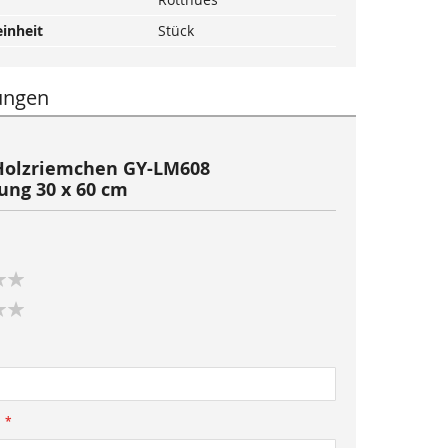
inheit
Stück
ungen
Holzriemchen GY-LM608
ng 30 x 60 cm