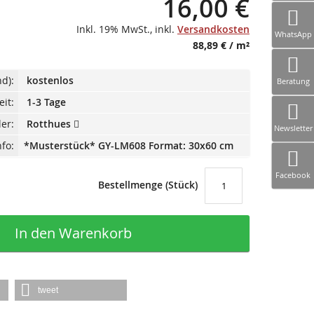
16,00 €
Inkl. 19% MwSt.
,
inkl.
Versandkosten
WhatsApp
88,89 €
/ m²
d):
kostenlos
Beratung
eit:
1-3 Tage
ler:
Rotthues
Newsletter
fo:
*Musterstück* GY-LM608 Format: 30x60 cm
Facebook
Bestellmenge (Stück)
In den Warenkorb
tweet