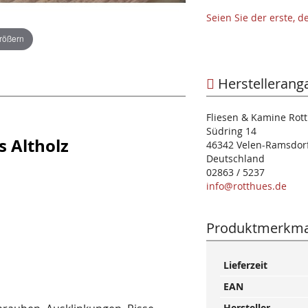
Seien Sie der erste, 
größern
Herstellerang
Fliesen & Kamine Ro
Südring 14
 Altholz
46342 Velen-Ramsdor
Deutschland
02863 / 5237
info@rotthues.de
Produktmerkma
Mehr
Lieferzeit
Informationen
EAN
Hersteller