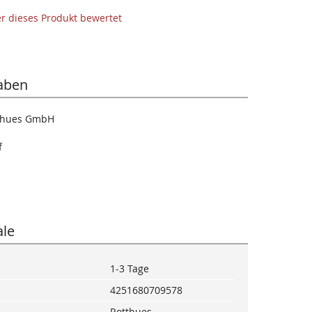
der dieses Produkt bewertet
aben
tthues GmbH
f
le
1-3 Tage
4251680709578
Rotthues