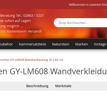
Willkommen in unserem Shop 
Beratung Tel.: 02863 / 5237
te sofort auf Lager!
ng möglich ...
Suche
l mit kostenlosem Versand!
zubehör
Kaminersatzteile
Naturstein
Marken
Vintage
iemchen GY-LM608 Wandverkleidung 30 x 60 cm
en GY-LM608 Wandverkleidu
Beschreibung
Merkmale