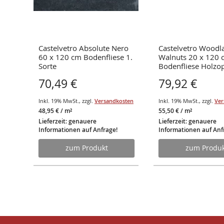
ge
Castelvetro Absolute Nero
Castelvetro Woodl
 1.
60 x 120 cm Bodenfliese 1.
Walnuts 20 x 120 
Sorte
Bodenfliese Holzop
1.Sorte
70,49 €
79,92 €
osten
Inkl. 19% MwSt.
,
zzgl.
Versandkosten
Inkl. 19% MwSt.
,
zzgl.
Ver
48,95 €
/ m²
55,50 €
/ m²
Lieferzeit: genauere
Lieferzeit: genauere
Informationen auf Anfrage!
Informationen auf Anf
zum Produkt
zum Produk