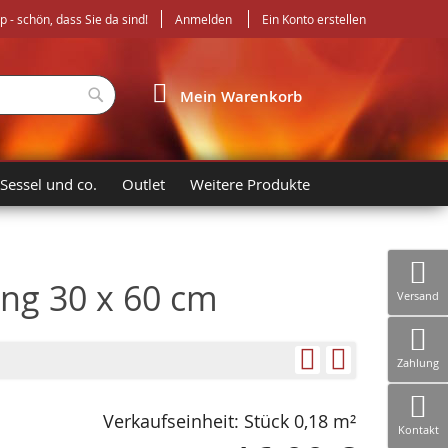
- schön, dass Sie da sind!
Anmelden
Ein Konto erstellen
Suche
Mein Warenkorb
 Sessel und co.
Outlet
Weitere Produkte
ng 30 x 60 cm
Versand
Zahlung
Verkaufseinheit: Stück 0,18 m²
Kontakt