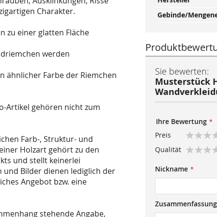
hrauben, Ausklinkungen, Risse
zigartigen Charakter.
Gebinde/Mengene
 zu einer glatten Fläche
Produktbewert
andriemchen werden
Sie bewerten:
in ähnlicher Farbe der Riemchen
Musterstück 
Wandverkleidu
o-Artikel gehören nicht zum
Ihre Bewertung
Preis
ichen Farb-, Struktur- und
1
2
3
4
5
iner Holzart gehört zu den
Qualität
star
stars
stars
stars
stars
s und stellt keinerlei
1
2
3
4
5
Nickname
star
stars
stars
stars
stars
und Bilder dienen lediglich der
liches Angebot bzw. eine
Zusammenfassung
ammenhang stehende Angabe,