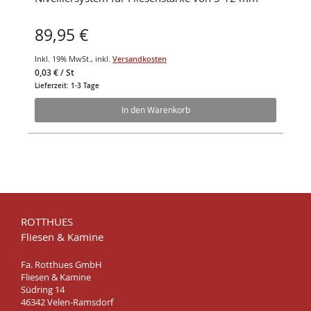
89,95 €
Inkl. 19% MwSt.
,
inkl.
Versandkosten
0,03 €
/ St
Lieferzeit: 1-3 Tage
In den Warenkorb
ROTTHUES
Fliesen & Kamine
Fa. Rotthues GmbH
Fliesen & Kamine
Südring 14
46342 Velen-Ramsdorf