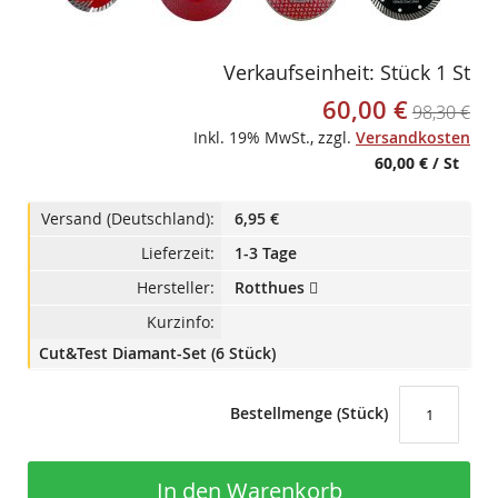
Verkaufseinheit: Stück 1 St
60,00 €
Sonderangebot
98,30 €
Inkl. 19% MwSt.
,
zzgl.
Versandkosten
60,00 €
/ St
Versand (Deutschland):
6,95 €
Lieferzeit:
1-3 Tage
Hersteller:
Rotthues
Kurzinfo:
Cut&Test Diamant-Set (6 Stück)
Bestellmenge (Stück)
In den Warenkorb