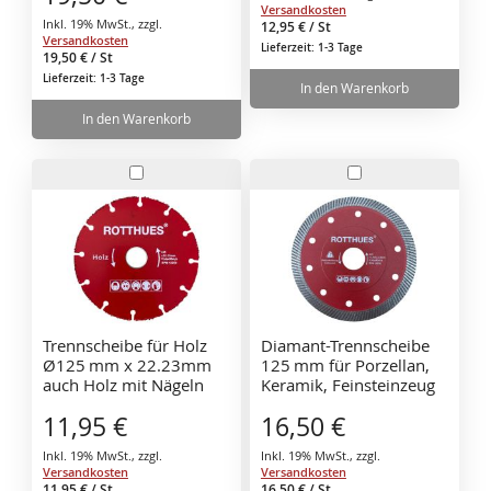
Versandkosten
Inkl. 19% MwSt.
,
zzgl.
12,95 €
/ St
Versandkosten
Lieferzeit: 1-3 Tage
19,50 €
/ St
Lieferzeit: 1-3 Tage
In den Warenkorb
In den Warenkorb
In
In
den
den
Warenkorb
Warenkorb
Trennscheibe für Holz
Diamant-Trennscheibe
Ø125 mm x 22.23mm
125 mm für Porzellan,
auch Holz mit Nägeln
Keramik, Feinsteinzeug
Art. Nr. 712530
& Marmor 712523
11,95 €
16,50 €
Inkl. 19% MwSt.
,
zzgl.
Inkl. 19% MwSt.
,
zzgl.
Versandkosten
Versandkosten
11,95 €
/ St
16,50 €
/ St