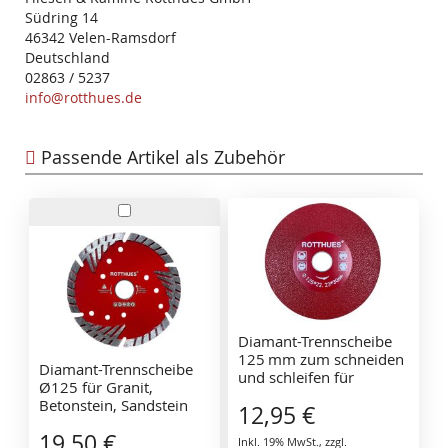
Südring 14
46342 Velen-Ramsdorf
Deutschland
02863 / 5237
info@rotthues.de
Passende Artikel als Zubehör
In
den
Warenkorb
Diamant-Trennscheibe
125 mm zum schneiden
Diamant-Trennscheibe
und schleifen für
Ø125 für Granit,
Feinsteinzeug, Keramik,
Betonstein, Sandstein
12,95 €
Marmor & Dekton
Art. Nr. 712493
712516 Premium-Klinge
19,50 €
Inkl. 19% MwSt.
,
zzgl.