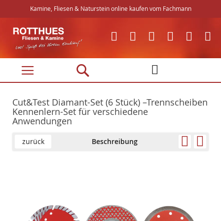
Kamine, Fliesen & Naturstein online kaufen vom Fachmann
Direkt
zum
Inhalt
Cut&Test Diamant-Set (6 Stück) –Trennscheiben
Kennenlern-Set für verschiedene
Anwendungen
zurück
Beschreibung
Skip
Skip
to
to
the
the
end
beginning
of
of
the
the