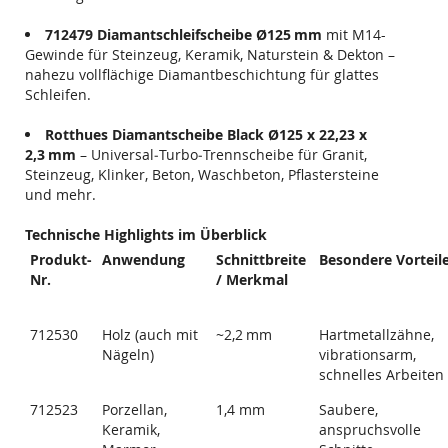
712479 Diamantschleifscheibe Ø125
mm
mit M14-
Gewinde für Steinzeug, Keramik, Naturstein & Dekton –
nahezu vollflächige Diamantbeschichtung für glattes
Schleifen.
Rotthues Diamantscheibe Black Ø125 x 22,23 x
2,3
mm
– Universal‑Turbo‑Trennscheibe für Granit,
Steinzeug, Klinker, Beton, Waschbeton, Pflastersteine
und mehr.
Technische Highlights im Überblick
Produkt-
Anwendung
Schnittbreite
Besondere Vorteil
Nr.
/ Merkmal
712530
Holz (auch mit
~2,2 mm
Hartmetallzähne,
Nägeln)
vibrationsarm,
schnelles Arbeiten
712523
Porzellan,
1,4 mm
Saubere,
Keramik,
anspruchsvolle