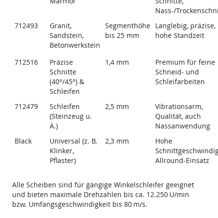
Marmor
Schnitte,
Nass-/Trockenschni
712493
Granit,
Segmenthöhe
Langlebig, präzise,
Sandstein,
bis 25 mm
hohe Standzeit
Betonwerkstein
712516
Präzise
1,4 mm
Premium für feine
Schnitte
Schneid- und
(40°/45°) &
Schleifarbeiten
Schleifen
712479
Schleifen
2,5 mm
Vibrationsarm,
(Steinzeug u.
Qualität, auch
Ä.)
Nassanwendung
Black
Universal (z. B.
2,3 mm
Hohe
Klinker,
Schnittgeschwindig
Pflaster)
Allround-Einsatz
Alle Scheiben sind für gängige Winkelschleifer geeignet
und bieten maximale Drehzahlen bis ca. 12.250 U/min
bzw. Umfangsgeschwindigkeit bis 80 m/s.