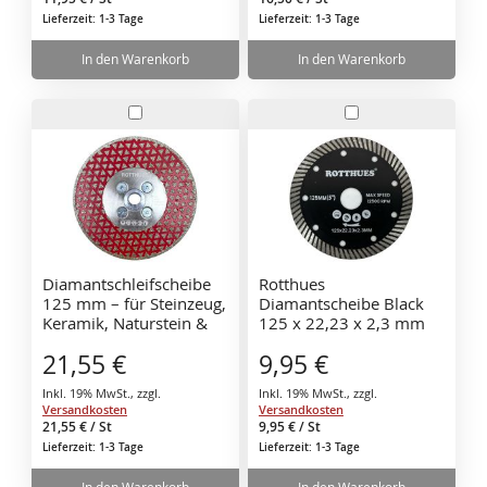
Lieferzeit: 1-3 Tage
Lieferzeit: 1-3 Tage
In den Warenkorb
In den Warenkorb
In
In
den
den
Warenkorb
Warenkorb
Diamantschleifscheibe
Rotthues
125 mm – für Steinzeug,
Diamantscheibe Black
Keramik, Naturstein &
125 x 22,23 x 2,3 mm
Dekton 712479
für Granit, Steinzeug,
21,55 €
9,95 €
Klinker, Beton,
Waschbeton,
Inkl. 19% MwSt.
,
zzgl.
Inkl. 19% MwSt.
,
zzgl.
Pflasterstein
Versandkosten
Versandkosten
21,55 €
/ St
9,95 €
/ St
Lieferzeit: 1-3 Tage
Lieferzeit: 1-3 Tage