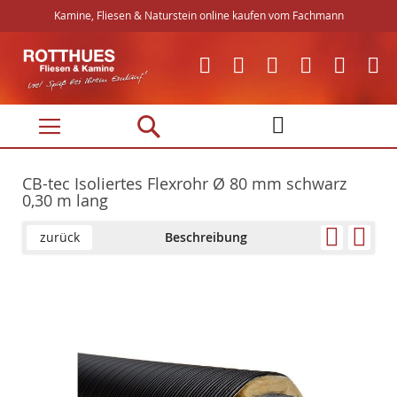
Kamine, Fliesen & Naturstein online kaufen vom Fachmann
Direkt
zum
Inhalt
CB-tec Isoliertes Flexrohr Ø 80 mm schwarz
0,30 m lang
zurück
Beschreibung
Skip
Skip
to
to
the
the
end
beginning
of
of
the
the
images
images