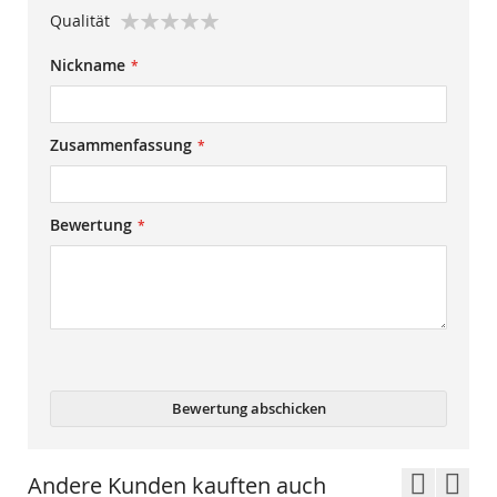
1
2
3
4
5
Qualität
star
stars
stars
stars
stars
1
2
3
4
5
Nickname
star
stars
stars
stars
stars
Zusammenfassung
Bewertung
Bewertung abschicken
Andere Kunden kauften auch