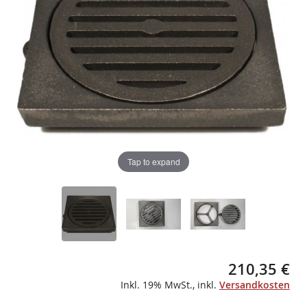
gallery
gallery
Tap to expand
210,35 €
Inkl. 19% MwSt.
,
inkl.
Versandkosten