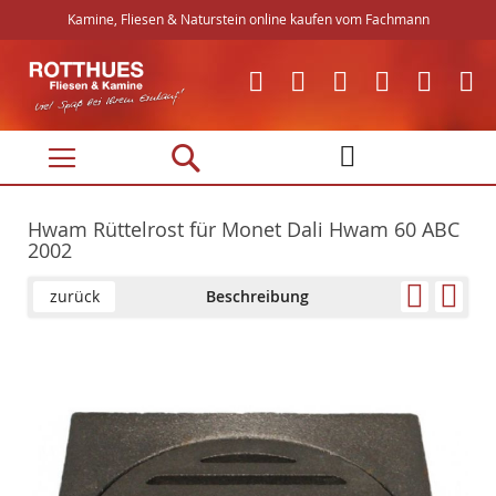
Kamine, Fliesen & Naturstein online kaufen vom Fachmann
Direkt
zum
Inhalt
Hwam Rüttelrost für Monet Dali Hwam 60 ABC
2002
zurück
Beschreibung
Skip
Skip
to
to
the
the
end
beginning
of
of
the
the
images
images