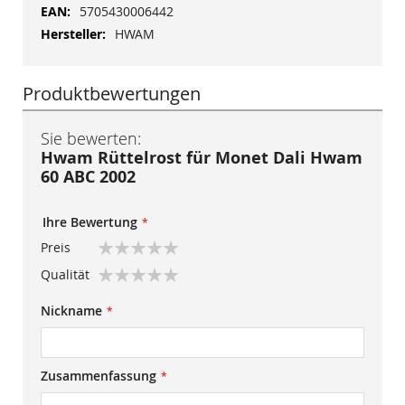
Informationen
5705430006442
HWAM
Produktbewertungen
Sie bewerten:
Hwam Rüttelrost für Monet Dali Hwam
60 ABC 2002
Ihre Bewertung
Preis
1
2
3
4
5
Qualität
star
stars
stars
stars
stars
1
2
3
4
5
Nickname
star
stars
stars
stars
stars
Zusammenfassung