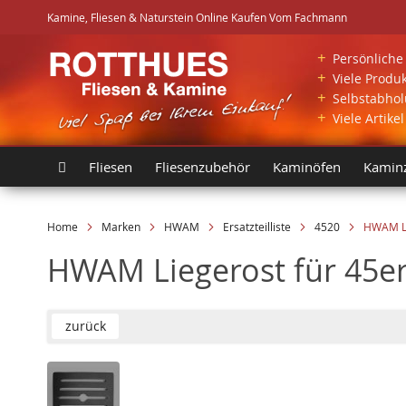
Direkt
Kamine, Fliesen & Naturstein Online Kaufen Vom Fachmann
zum
Inhalt
+
Persönliche 
+
Viele Produk
+
Selbstabholu
+
Viele Artike
Fliesen
Fliesenzubehör
Kaminöfen
Kamin
Home
Marken
HWAM
Ersatzteilliste
4520
HWAM Lie
HWAM Liegerost für 45er 
zurück
Skip
Skip
to
to
the
the