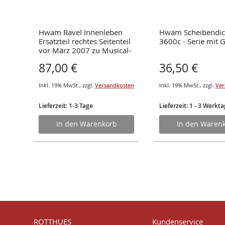
rost
Hwam Ravel Innenleben
Hwam Scheibendic
 600
Ersatzteil rechtes Seitenteil
3600c - Serie mit 
vor März 2007 zu Musical-
Serie aus Vermiculite
87,00 €
36,50 €
osten
Inkl. 19% MwSt.
,
zzgl.
Versandkosten
Inkl. 19% MwSt.
,
zzgl.
Ver
Lieferzeit: 1-3 Tage
Lieferzeit: 1 - 3 Werkt
In den Warenkorb
In den Waren
ROTTHUES
Kundenservice