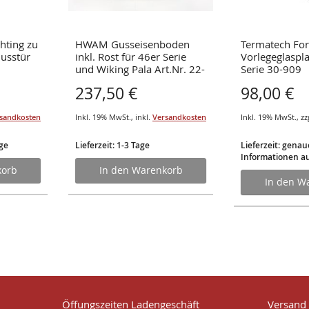
hting zu
HWAM Gusseisenboden
Termatech Fo
Gusstür
inkl. Rost für 46er Serie
Vorlegeglaspl
und Wiking Pala Art.Nr. 22-
Serie 30-909
1716
237,50 €
98,00 €
sandkosten
Inkl. 19% MwSt.
,
inkl.
Versandkosten
Inkl. 19% MwSt.
,
zz
age
Lieferzeit: 1-3 Tage
Lieferzeit: genau
Informationen au
korb
In den Warenkorb
In den W
Öffungszeiten Ladengeschäft
Versand