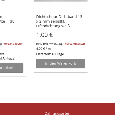
rm
Dichtschnur Dichtband 13
CB-tec Ve
atte TT30
x 2 mm selbstkl.
100cm PV
Ofendichtung weiß
Doppelkla
1,00 €
67,95 
gl.
Versandkosten
Inkl. 19% MwSt.
,
zzgl.
Versandkosten
Inkl. 19% Mw
4,00 €
/ m
ere
Lieferzeit: 1-3 Tage
Lieferzeit: 
f Anfrage!
In den Warenkorb
In d
arenkorb
Zahlungsarten