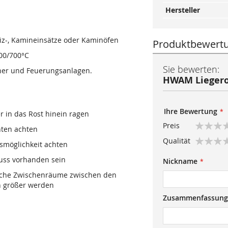
Hersteller
iz-, Kamineinsätze oder Kaminöfen
Produktbewert
600/700°C
Sie bewerten:
nner und Feuerungsanlagen.
HWAM Liegeros
Ihre Bewertung
er in das Rost hinein ragen
Preis
nten achten
1
2
3
4
5
Qualität
gsmöglichkeit achten
star
stars
stars
stars
stars
1
2
3
4
5
uss vorhanden sein
Nickname
star
stars
stars
stars
stars
nische Zwischenräume zwischen den
 größer werden
Zusammenfassung