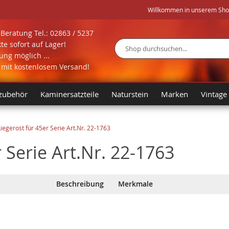
Willkommen in unserem Shop 
Beratung Tel.: 02863 / 5237
te sofort auf Lager!
ng möglich ...
Suche
l mit kostenlosem Versand!
zubehör
Kaminersatzteile
Naturstein
Marken
Vintage
gerost für 45er Serie Art.Nr. 22-1763
Serie Art.Nr. 22-1763
Beschreibung
Merkmale