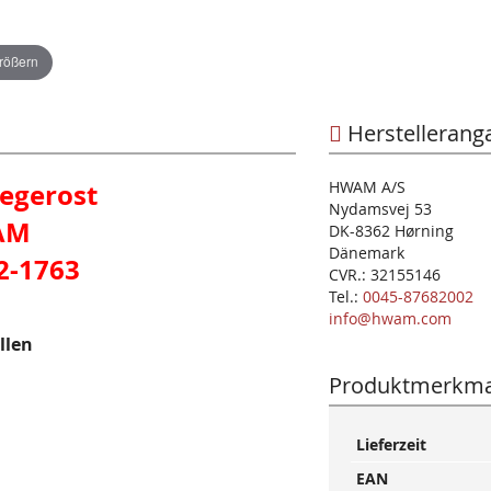
größern
Herstellerang
iegerost
HWAM A/S
Nydamsvej 53
AM
DK-8362 Hørning
Dänemark
2-1763
CVR.: 32155146
Tel.:
0045-87682002
info@hwam.com
llen
Produktmerkma
Mehr
Lieferzeit
Informationen
EAN