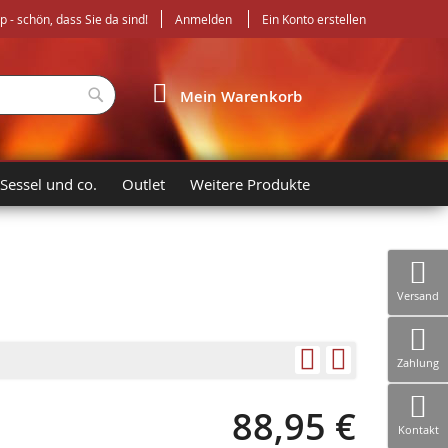
- schön, dass Sie da sind!
Anmelden
Ein Konto erstellen
Suche
Mein Warenkorb
 Sessel und co.
Outlet
Weitere Produkte
Versand
Zahlung
88,95 €
Kontakt