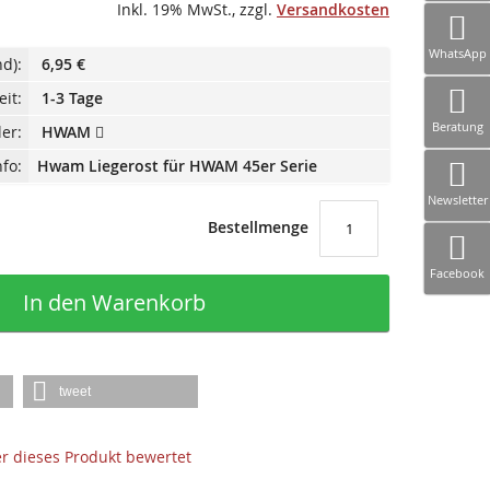
Inkl. 19% MwSt.
,
zzgl.
Versandkosten
WhatsApp
d):
6,95 €
eit:
1-3 Tage
Beratung
ler:
HWAM
fo:
Hwam Liegerost für HWAM 45er Serie
Newsletter
Bestellmenge
Facebook
In den Warenkorb
tweet
der dieses Produkt bewertet