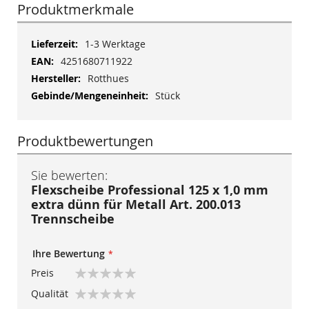
Produktmerkmale
Mehr
1-3 Werktage
Informationen
4251680711922
Rotthues
Stück
Produktbewertungen
Sie bewerten:
Flexscheibe Professional 125 x 1,0 mm
extra dünn für Metall Art. 200.013
Trennscheibe
Ihre Bewertung
Preis
1
2
3
4
5
Qualität
star
stars
stars
stars
stars
1
2
3
4
5