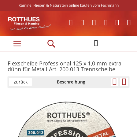
Kamine, Fliesen & Naturstein online kaufen vom Fachmann
Direkt
zum
Inhalt
Flexscheibe Professional 125 x 1,0 mm extra
dünn für Metall Art. 200.013 Trennscheibe
zurück
Beschreibung
Skip
Skip
to
to
the
the
end
beginning
of
of
the
the
images
images