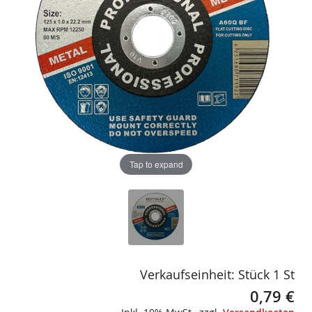
gallery
gallery
Tap to expand
Verkaufseinheit: Stück 1 St
0,79 €