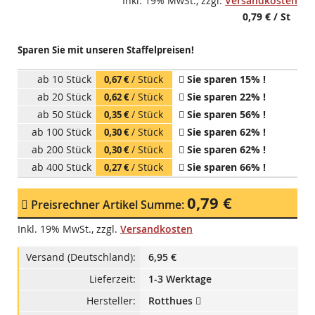
Inkl. 19% MwSt.
,
zzgl.
Versandkosten
0,79 €
/ St
Sparen Sie mit unseren Staffelpreisen!
ab 10 Stück
/ Stück
Sie sparen
15
% !
0,67 €
ab 20 Stück
/ Stück
Sie sparen
22
% !
0,62 €
ab 50 Stück
/ Stück
Sie sparen
56
% !
0,35 €
ab 100 Stück
/ Stück
Sie sparen
62
% !
0,30 €
ab 200 Stück
/ Stück
Sie sparen
62
% !
0,30 €
ab 400 Stück
/ Stück
Sie sparen
66
% !
0,27 €
0,79 €
Preisrechner Artikel Summe:
Inkl. 19% MwSt.
,
zzgl.
Versandkosten
Versand (Deutschland):
6,95 €
Lieferzeit:
1-3 Werktage
Hersteller:
Rotthues