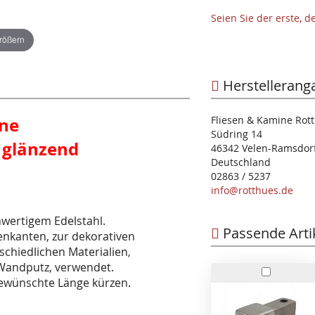
Seien Sie der erste, 
größern
Herstellerang
ene
Fliesen & Kamine Ro
Südring 14
 glänzend
46342 Velen-Ramsdor
Deutschland
02863 / 5237
info@rotthues.de
hwertigem Edelstahl.
Passende Arti
enkanten, zur dekorativen
chiedlichen Materialien
,
-Wandputz, verwendet.
In
 gewünschte Länge kürzen.
den
Warenko