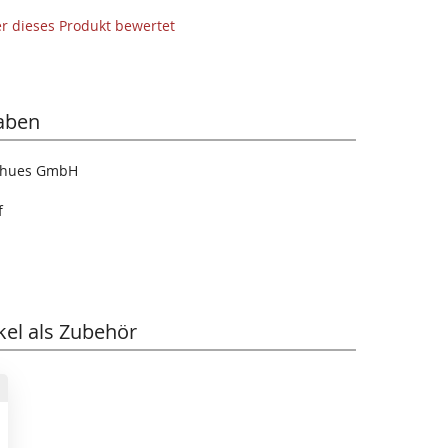
der dieses Produkt bewertet
aben
tthues GmbH
f
kel als Zubehör
rb