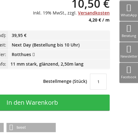
10,50 €
Inkl. 19% MwSt.
,
zzgl.
Versandkosten
WhatsApp
4,20 €
/ m
d):
39,95 €
Beratung
eit:
Next Day (Bestellung bis 10 Uhr)
ler:
Rotthues
Newsletter
fo:
11 mm stark, glänzend, 2,50m lang
Facebook
Bestellmenge (Stück)
In den Warenkorb
tweet