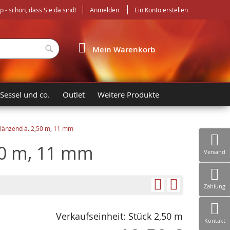
- schön, dass Sie da sind!
Anmelden
Ein Konto erstellen
Suche
Mein Warenkorb
 Sessel und co.
Outlet
Weitere Produkte
glänzend á. 2,50 m, 11 mm
50 m, 11 mm
Versand
Zahlung
Verkaufseinheit: Stück 2,50 m
Kontakt