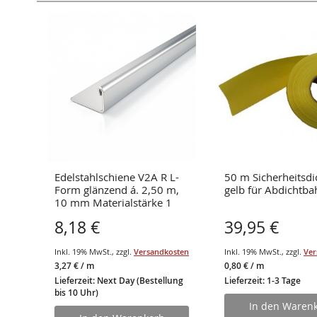
d
Edelstahlschiene V2A R L-
50 m Sicherheitsd
ert
Form glänzend á. 2,50 m,
gelb für Abdichtba
10 mm Materialstärke 1
mm
8,18 €
39,95 €
osten
Inkl. 19% MwSt.
,
zzgl.
Versandkosten
Inkl. 19% MwSt.
,
zzgl.
Ver
3,27 €
/ m
0,80 €
/ m
Lieferzeit: Next Day (Bestellung
Lieferzeit: 1-3 Tage
bis 10 Uhr)
In den Waren