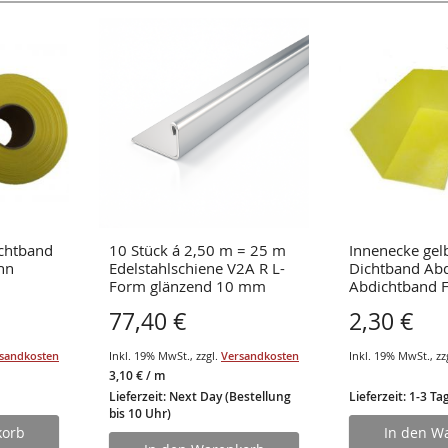
ichtband
10 Stück á 2,50 m = 25 m
Innenecke gel
hn
Edelstahlschiene V2A R L-
Dichtband Ab
Form glänzend 10 mm
Abdichtband F
Materialstärke 1 mm
77,40 €
2,30 €
sandkosten
Inkl. 19% MwSt.
,
zzgl.
Versandkosten
Inkl. 19% MwSt.
,
zz
3,10 €
/ m
Lieferzeit: Next Day (Bestellung
Lieferzeit: 1-3 Ta
bis 10 Uhr)
korb
In den W