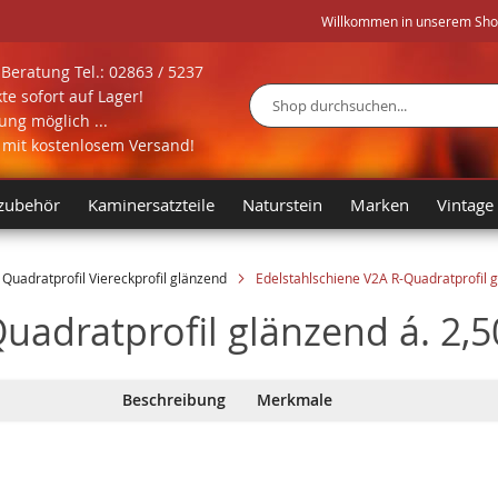
Willkommen in unserem Shop 
Beratung Tel.: 02863 / 5237
te sofort auf Lager!
ng möglich ...
Suche
l mit kostenlosem Versand!
zubehör
Kaminersatzteile
Naturstein
Marken
Vintage
Quadratprofil Viereckprofil glänzend
Edelstahlschiene V2A R-Quadratprofil 
Quadratprofil glänzend á. 2,
Beschreibung
Merkmale