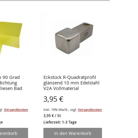
b 90 Grad
Eckstück R-Quadratprofil
Außeneck
dichtung
glänzend 10 mm Edelstahl
Dichtban
liesen Bad
V2A Vollmaterial
Abdichtba
3,95 €
2,30 €
gl.
Versandkosten
Inkl. 19% MwSt.
,
zzgl.
Versandkosten
Inkl. 19% Mw
3,95 €
/ St
ge
Lieferzeit: 1-3 Tage
Lieferzeit: 
arenkorb
In den Warenkorb
In d