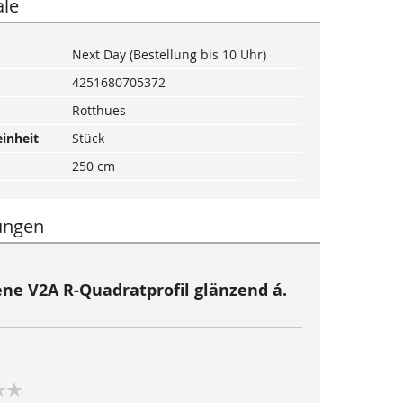
le
Next Day (Bestellung bis 10 Uhr)
4251680705372
Rotthues
inheit
Stück
250 cm
ungen
ene V2A R-Quadratprofil glänzend á.
m