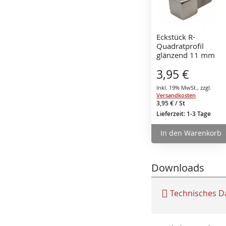
Eckstück R-
Quadratprofil
glänzend 11 mm
Edelstahl V2A
3,95 €
Vollmaterial
Inkl. 19% MwSt.
,
zzgl.
Versandkosten
3,95 €
/ St
Lieferzeit: 1-3 Tage
In den Warenkorb
Downloads
Technisches D