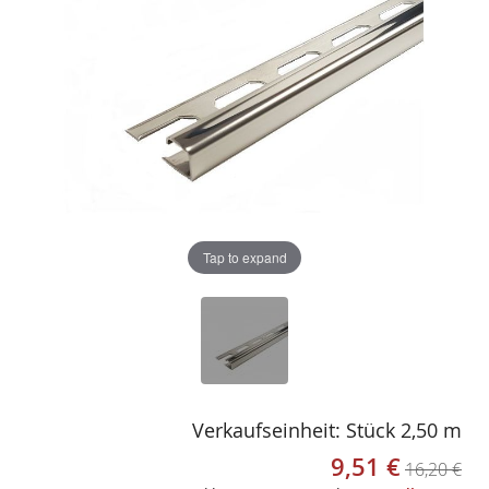
gallery
gallery
Tap to expand
Verkaufseinheit: Stück 2,50 m
9,51 €
Sonderangebot
16,20 €