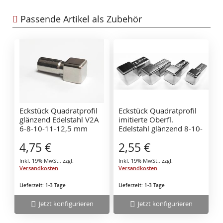
Passende Artikel als Zubehör
Eckstück Quadratprofil
Eckstück Quadratprofil
glänzend Edelstahl V2A
imitierte Oberfl.
6-8-10-11-12,5 mm
Edelstahl glänzend 8-10-
11-12,5 mm
4,75 €
2,55 €
Zinkdruckguss
Inkl. 19% MwSt.
,
zzgl.
Inkl. 19% MwSt.
,
zzgl.
Versandkosten
Versandkosten
Lieferzeit: 1-3 Tage
Lieferzeit: 1-3 Tage
Jetzt konfigurieren
Jetzt konfigurieren