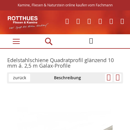
Kamine, Fliesen & Naturstein online kaufen vom Fachmann
Direkt
zum
Inhalt
Edelstahlschiene Quadratprofil glänzend 10
mm á. 2,5 m Galax-Profile
zurück
Beschreibung
Skip
Skip
to
to
the
the
end
beginning
of
of
the
the
images
images