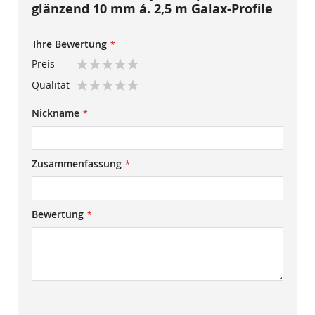
glänzend 10 mm á. 2,5 m Galax-Profile
Ihre Bewertung
Preis
1
2
3
4
5
Qualität
star
stars
stars
stars
stars
1
2
3
4
5
Nickname
star
stars
stars
stars
stars
Zusammenfassung
Bewertung