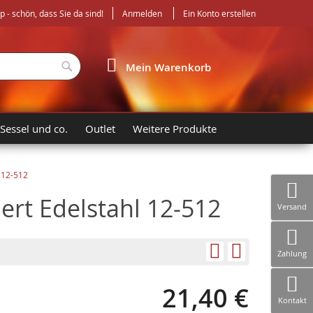
- schön, dass Sie da sind!
Anmelden
Ein Konto erstellen
Suche
Mein Warenkorb
 Sessel und co.
Outlet
Weitere Produkte
 12-512
rt Edelstahl 12-512
Versand
Zahlung
21,40 €
Kontakt