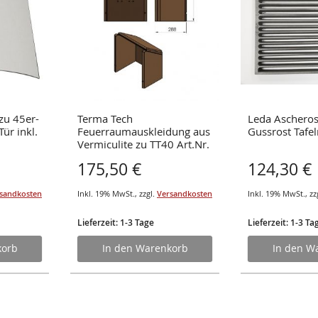
zu 45er-
Terma Tech
Leda Ascheros
ür inkl.
Feuerraumauskleidung aus
Gussrost Tafel
Vermiculite zu TT40 Art.Nr.
09-530
175,50 €
124,30 €
sandkosten
Inkl. 19% MwSt.
,
zzgl.
Versandkosten
Inkl. 19% MwSt.
,
zz
Lieferzeit: 1-3 Tage
Lieferzeit: 1-3 Ta
korb
In den Warenkorb
In den W