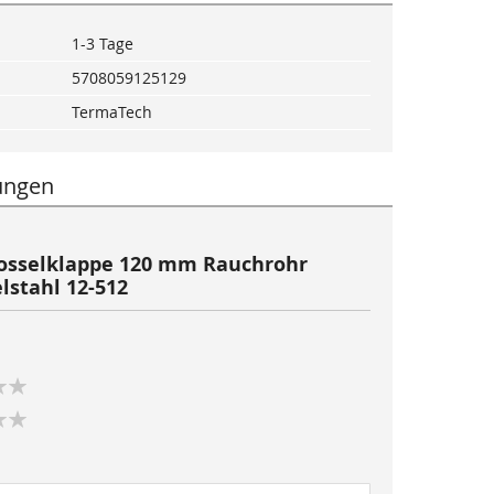
1-3 Tage
5708059125129
TermaTech
ungen
osselklappe 120 mm Rauchrohr
lstahl 12-512