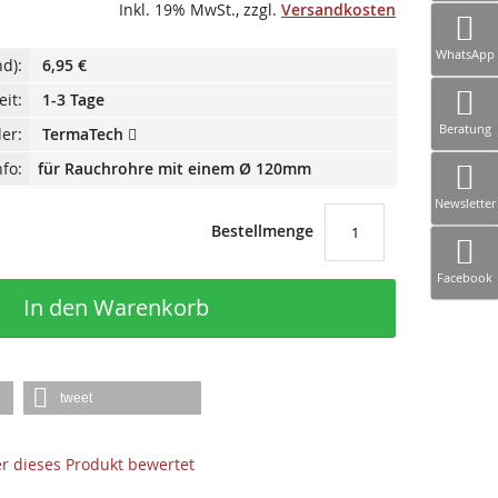
Inkl. 19% MwSt.
,
zzgl.
Versandkosten
WhatsApp
d):
6,95 €
eit:
1-3 Tage
Beratung
ler:
TermaTech
fo:
für Rauchrohre mit einem Ø 120mm
Newsletter
Bestellmenge
Facebook
In den Warenkorb
tweet
der dieses Produkt bewertet