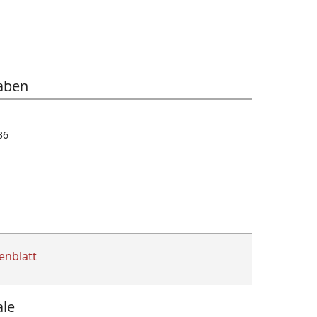
aben
36
enblatt
le