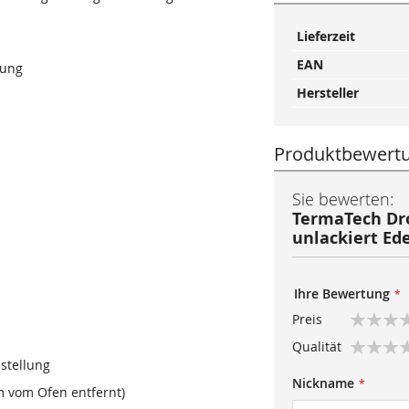
Mehr
Lieferzeit
Informationen
EAN
nung
Hersteller
Produktbewert
Sie bewerten:
TermaTech Dr
unlackiert Ede
Ihre Bewertung
Preis
1
2
3
4
5
Qualität
star
stars
stars
stars
stars
stellung
1
2
3
4
5
Nickname
star
stars
stars
stars
stars
m vom Ofen entfernt)