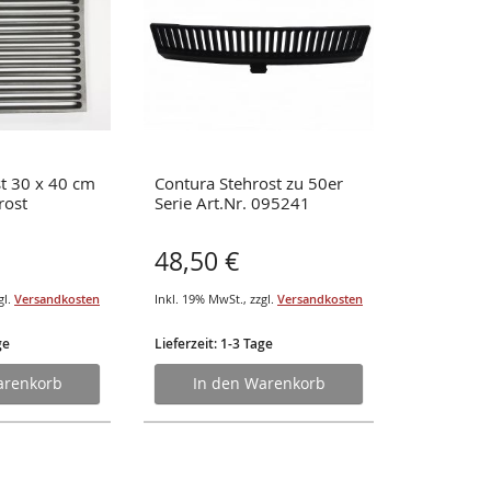
t 30 x 40 cm
Contura Stehrost zu 50er
CB-tec Is
rost
Serie Art.Nr. 095241
80 mm gr
48,50 €
46,95 
gl.
Versandkosten
Inkl. 19% MwSt.
,
zzgl.
Versandkosten
Inkl. 19% Mw
58,69 €
/ m
ge
Lieferzeit: 1-3 Tage
Lieferzeit: 
arenkorb
In den Warenkorb
In d