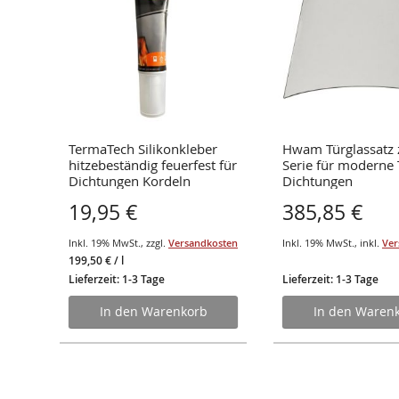
TermaTech Silikonkleber
Hwam Türglassatz 
ung
hitzebeständig feuerfest für
Serie für moderne T
Dichtungen Kordeln
Dichtungen
19,95 €
385,85 €
osten
Inkl. 19% MwSt.
,
zzgl.
Versandkosten
Inkl. 19% MwSt.
,
inkl.
Ver
199,50 €
/ l
Lieferzeit: 1-3 Tage
Lieferzeit: 1-3 Tage
In den Warenkorb
In den Waren