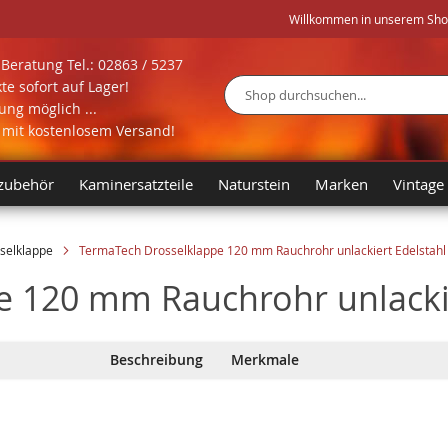
Willkommen in unserem Shop 
Beratung Tel.: 02863 / 5237
te sofort auf Lager!
ng möglich ...
Suche
l mit kostenlosem Versand!
zubehör
Kaminersatzteile
Naturstein
Marken
Vintage
selklappe
TermaTech Drosselklappe 120 mm Rauchrohr unlackiert Edelstahl
 120 mm Rauchrohr unlackie
Beschreibung
Merkmale