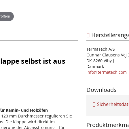
größern
Herstellerang
TermaTech A/S
Gunnar Clausens Vej 
lappe selbst ist aus
DK-8260 Viby J
Danmark
info@termatech.com
Downloads
Sicherheitsdat
für Kamin- und Holzöfen
t 120 mm Durchmesser regulieren Sie
s. Die Klappe wird direkt im
Produktmerkma
uzierung der Abgasströmung – für