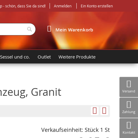
- schön, dass Sie da sind!
Anmelden
Ein Konto erstellen
Suche
Mein Warenkorb
 Sessel und co.
Outlet
Weitere Produkte
nzeug, Granit
Versand
Zahlung
Verkaufseinheit: Stück 1 St
Kontakt