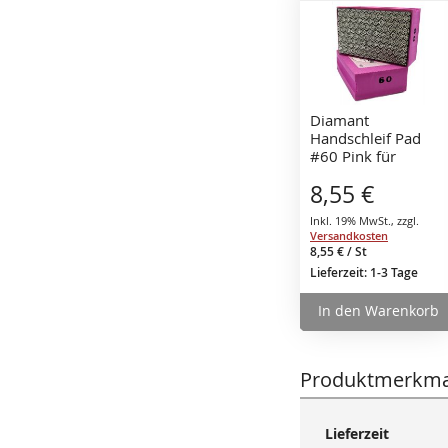
den
Warenko
Diamant
Handschleif Pad
#60 Pink für
Fliesen, Keramik,
8,55 €
Marmor, Granit,
Natur- oder
Inkl. 19% MwSt.
,
zzgl.
Kunststein sowie
Versandkosten
Glas
8,55 €
/ St
Lieferzeit: 1-3 Tage
In den Warenkorb
Produktmerkma
Mehr
Lieferzeit
Informationen