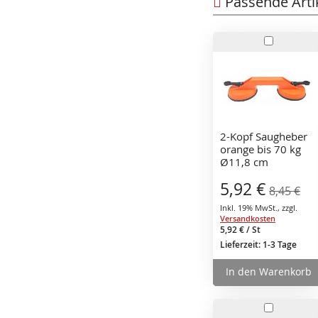
Passende Arti
In
den
Warenko
2-Kopf Saugheber
orange bis 70 kg
Ø11,8 cm
Vakuumheber für
Sonderangebot
5,92 €
glatte Fliesen Glas,
8,45 €
Metall, Spiegel
Inkl. 19% MwSt.
,
zzgl.
Versandkosten
5,92 €
/ St
Lieferzeit: 1-3 Tage
In den Warenkorb
In