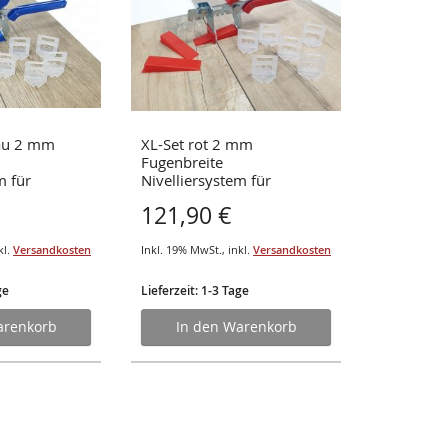
lau 2 mm
XL-Set rot 2 mm
Nivelliere
Fugenbreite
Nivellier
m für
Nivelliersystem für
 von 3-12 mm
Fliesenstärke von 3-12 mm
121,90 €
14,95 
kl.
Versandkosten
Inkl. 19% MwSt.
,
inkl.
Versandkosten
Inkl. 19% Mw
ge
Lieferzeit: 1-3 Tage
Lieferzeit: 
arenkorb
In den Warenkorb
In d