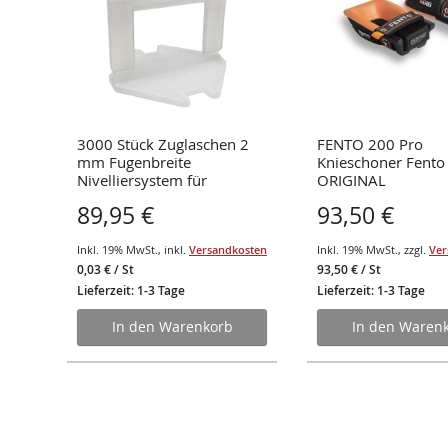
3000 Stück Zuglaschen 2
FENTO 200 Pro
mm Fugenbreite
Knieschoner Fento
Nivelliersystem für
ORIGINAL
Fliesenstärke von 3-12 mm
89,95 €
93,50 €
osten
Inkl. 19% MwSt.
,
inkl.
Versandkosten
Inkl. 19% MwSt.
,
zzgl.
Ver
0,03 €
/ St
93,50 €
/ St
Lieferzeit: 1-3 Tage
Lieferzeit: 1-3 Tage
In den Warenkorb
In den Waren