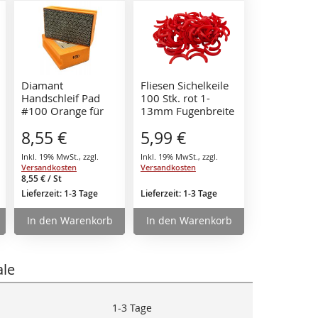
den
den
rb
Warenkorb
Warenkorb
Diamant
Fliesen Sichelkeile
Handschleif Pad
100 Stk. rot 1-
#100 Orange für
13mm Fugenbreite
Fliesen, Keramik,
Verlegesystem
8,55 €
5,99 €
Marmor, Granit,
Nivelliersystem
Natur- oder
Fliesenkeile
Inkl. 19% MwSt.
,
zzgl.
Inkl. 19% MwSt.
,
zzgl.
Kunststein sowie
Versandkosten
Versandkosten
Glas
8,55 €
/ St
Lieferzeit: 1-3 Tage
Lieferzeit: 1-3 Tage
In den Warenkorb
In den Warenkorb
le
1-3 Tage