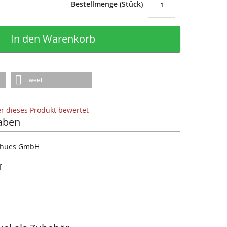
Bestellmenge (Stück)
In den Warenkorb
tweet
der dieses Produkt bewertet
aben
tthues GmbH
f