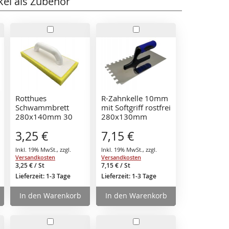
kel als Zubehör
In
In
den
den
rb
Warenkorb
Warenkorb
Rotthues
R-Zahnkelle 10mm
Schwammbrett
mit Softgriff rostfrei
280x140mm 30
280x130mm
mm extrem leicht
Zahnspachtel
3,25 €
7,15 €
Glättekelle
Inkl. 19% MwSt.
,
zzgl.
Inkl. 19% MwSt.
,
zzgl.
Versandkosten
Versandkosten
3,25 €
/ St
7,15 €
/ St
Lieferzeit: 1-3 Tage
Lieferzeit: 1-3 Tage
In den Warenkorb
In den Warenkorb
In
In