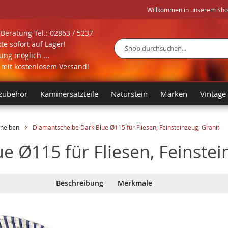
Willkommen in unserem Shop 
Beratung Tel.: 02863 / 5237
te sofort auf Lager!
ng möglich ...
Suche
l mit kostenlosem Versand!
zubehör
Kaminersatzteile
Naturstein
Marken
Vintage
heiben
Diamantscheibe Dark Blue Ø115 für Fliesen, Feinsteinzeug, Granit
 Ø115 für Fliesen, Feinstei
Beschreibung
Merkmale