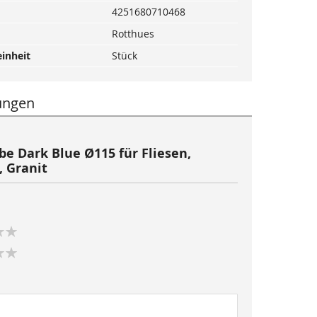
4251680710468
Rotthues
inheit
Stück
ungen
e Dark Blue Ø115 für Fliesen,
, Granit