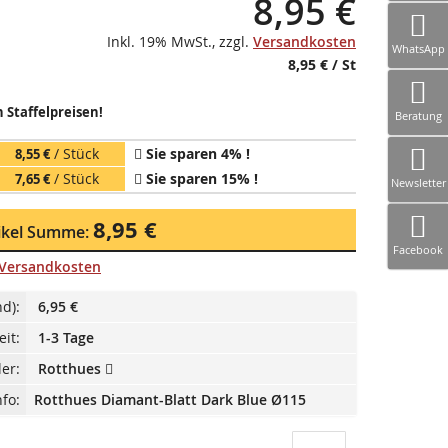
8,95 €
Inkl. 19% MwSt.
,
zzgl.
Versandkosten
WhatsApp
8,95 €
/ St
 Staffelpreisen!
Beratung
/ Stück
Sie sparen
4
% !
8,55 €
/ Stück
Sie sparen
15
% !
7,65 €
Newsletter
8,95 €
tikel Summe:
Facebook
Versandkosten
d):
6,95 €
eit:
1-3 Tage
ler:
Rotthues
fo:
Rotthues Diamant-Blatt Dark Blue Ø115