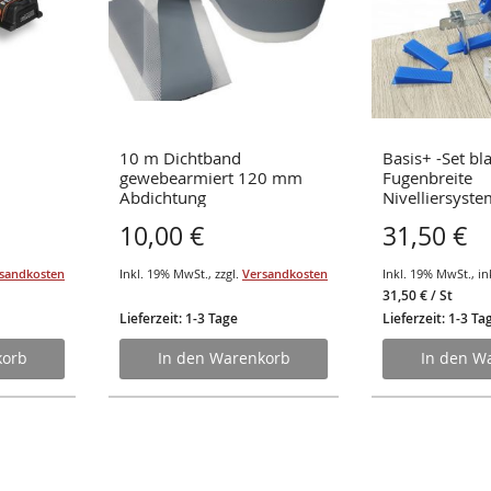
10 m Dichtband
Basis+ -Set b
gewebearmiert 120 mm
Fugenbreite
Abdichtung
Nivelliersyste
Fliesenstärke
10,00 €
31,50 €
sandkosten
Inkl. 19% MwSt.
,
zzgl.
Versandkosten
Inkl. 19% MwSt.
,
in
31,50 €
/ St
Lieferzeit: 1-3 Tage
Lieferzeit: 1-3 Ta
korb
In den Warenkorb
In den W