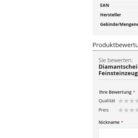
EAN
Hersteller
Gebinde/Mengene
Produktbewert
Sie bewerten:
Diamantscheib
Feinsteinzeug
Ihre Bewertung
Qualität
1
2
3
4
5
Preis
star
stars
stars
stars
stars
1
2
3
4
5
Nickname
star
stars
stars
stars
stars