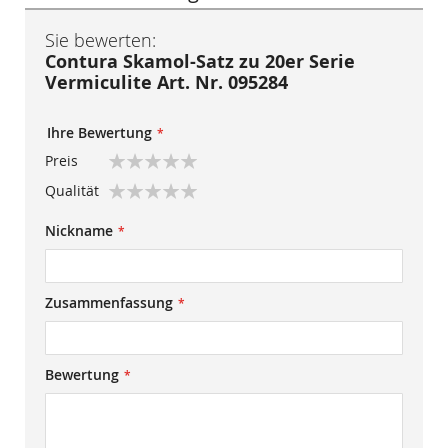
Sie bewerten:
Contura Skamol-Satz zu 20er Serie
Vermiculite Art. Nr. 095284
Ihre Bewertung
Preis
1
2
3
4
5
Qualität
star
stars
stars
stars
stars
1
2
3
4
5
Nickname
star
stars
stars
stars
stars
Zusammenfassung
Bewertung