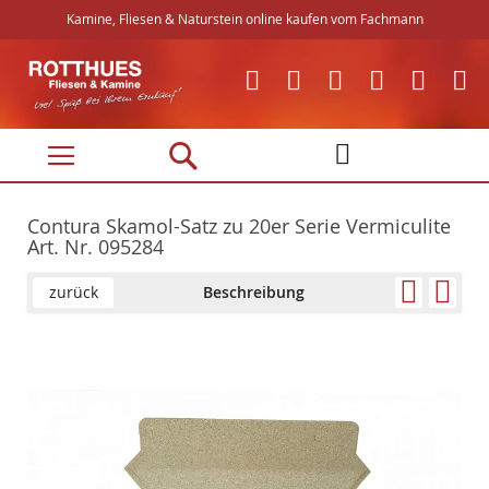
Kamine, Fliesen & Naturstein online kaufen vom Fachmann
Direkt
zum
Inhalt
Contura Skamol-Satz zu 20er Serie Vermiculite
Art. Nr. 095284
zurück
Beschreibung
Skip
Skip
to
to
the
the
end
beginning
of
of
the
the
images
images