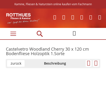
Kamine, Fliesen & Naturstein online kaufen vom Fachmann
Direkt
zum
Inhalt
Castelvetro Woodland Cherry 30 x 120 cm
Bodenfliese Holzoptik 1.Sorte
zurück
Beschreibung
Skip
Skip
to
to
the
the
end
beginning
of
of
the
the
images
images