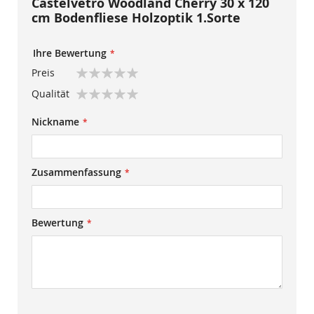
Castelvetro Woodland Cherry 30 x 120
cm Bodenfliese Holzoptik 1.Sorte
Ihre Bewertung
Preis
1
2
3
4
5
Qualität
star
stars
stars
stars
stars
1
2
3
4
5
Nickname
star
stars
stars
stars
stars
Zusammenfassung
Bewertung