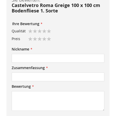
Castelvetro Roma Greige 100 x 100 cm
Bodenfliese 1. Sorte
Ihre Bewertung
Qualität
1
2
3
4
5
Preis
star
stars
stars
stars
stars
1
2
3
4
5
Nickname
star
stars
stars
stars
stars
Zusammenfassung
Bewertung