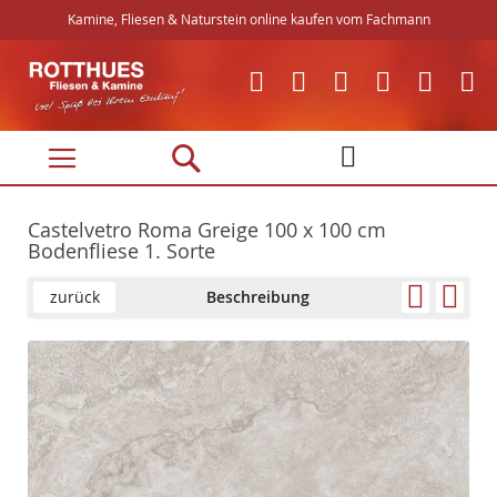
Kamine, Fliesen & Naturstein online kaufen vom Fachmann
Direkt
zum
Inhalt
Castelvetro Roma Greige 100 x 100 cm
Bodenfliese 1. Sorte
zurück
Beschreibung
Skip
Skip
to
to
the
the
end
beginning
of
of
the
the
images
images