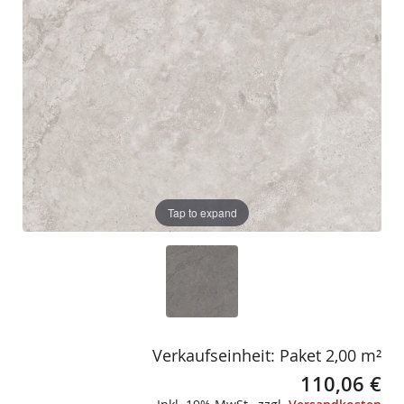
gallery
gallery
Tap to expand
Verkaufseinheit: Paket 2,00 m²
110,06 €