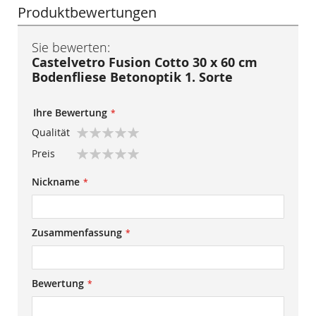
Produktbewertungen
Sie bewerten:
Castelvetro Fusion Cotto 30 x 60 cm
Bodenfliese Betonoptik 1. Sorte
Ihre Bewertung
Qualität
1
2
3
4
5
Preis
star
stars
stars
stars
stars
1
2
3
4
5
Nickname
star
stars
stars
stars
stars
Zusammenfassung
Bewertung