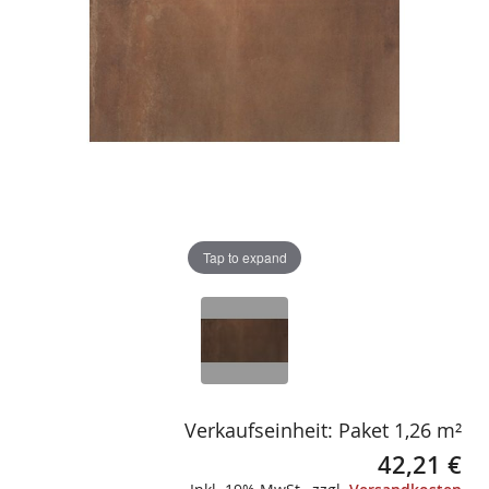
gallery
gallery
Tap to expand
Verkaufseinheit: Paket 1,26 m²
42,21 €