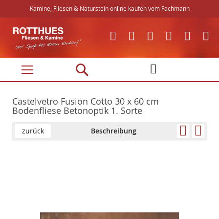
Kamine, Fliesen & Naturstein online kaufen vom Fachmann
Direkt
zum
Inhalt
Castelvetro Fusion Cotto 30 x 60 cm
Bodenfliese Betonoptik 1. Sorte
zurück
Beschreibung
Skip
Skip
to
to
the
the
end
beginning
of
of
the
the
images
images