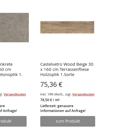
onkrete
Castelvetro Wood Beige 30
Bodenflie
160 cm
x 160 cm Terrassenfliese
Avalon Wh
etonoptik 1.
Holzoptik 1.Sorte
75,36 €
36,75 
gl.
Versandkosten
Inkl. 19% MwSt.
,
zzgl.
Versandkosten
Inkl. 19% Mw
78,50 €
/ m²
24,50 €
/ m²
ere
Lieferzeit: genauere
Lieferzeit: 
f Anfrage!
Informationen auf Anfrage!
z
rodukt
zum Produkt