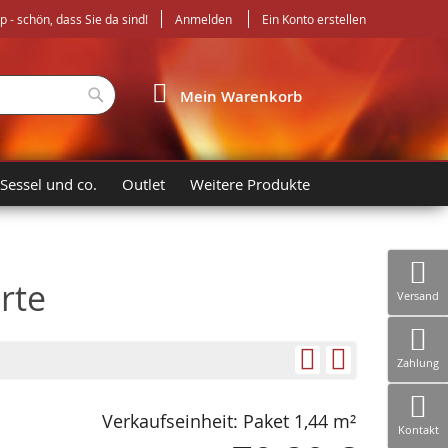
- schön, dass Sie da sind!
Anmelden
Ein Konto erstellen
Suche
Mein Warenkorb
 Sessel und co.
Outlet
Weitere Produkte
rte
Versand
Zahlung
Verkaufseinheit: Paket 1,44 m²
Kontakt