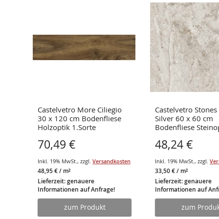
e
Castelvetro More Ciliegio
Castelvetro Stones
30 x 120 cm Bodenfliese
Silver 60 x 60 cm
1.
Holzoptik 1.Sorte
Bodenfliese Steinop
Sorte
70,49 €
48,24 €
osten
Inkl. 19% MwSt.
,
zzgl.
Versandkosten
Inkl. 19% MwSt.
,
zzgl.
Ver
48,95 €
/ m²
33,50 €
/ m²
Lieferzeit: genauere
Lieferzeit: genauere
Informationen auf Anfrage!
Informationen auf Anf
zum Produkt
zum Produk