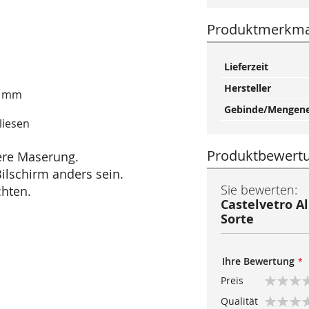
Produktmerkma
Mehr
Lieferzeit
Informationen
Hersteller
0 mm
Gebinde/Mengene
liesen
Produktbewert
dere Maserung.
ilschirm anders sein.
Sie bewerten:
chten.
Castelvetro Al
Sorte
Ihre Bewertung
Preis
1
2
3
4
5
Qualität
star
stars
stars
stars
stars