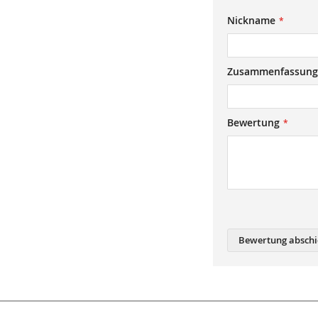
1
2
3
4
5
Nickname
star
stars
stars
stars
stars
Zusammenfassung
Bewertung
Bewertung abschi