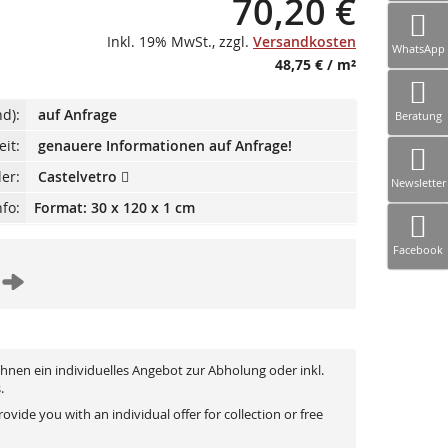
70,20 €
Inkl. 19% MwSt.
,
zzgl.
Versandkosten
WhatsApp
48,75 €
/ m²
d):
auf Anfrage
Beratung
eit:
genauere Informationen auf Anfrage!
ler:
Castelvetro
Newsletter
fo:
Format: 30 x 120 x 1 cm
Facebook
 Ihnen ein individuelles Angebot zur Abholung oder inkl.
.
vide you with an individual offer for collection or free