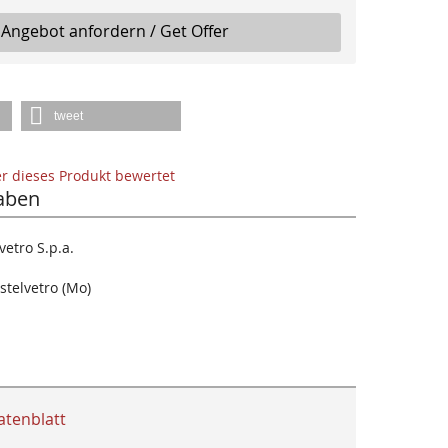
Angebot anfordern / Get Offer
tweet
der dieses Produkt bewertet
aben
etro S.p.a.
stelvetro (Mo)
atenblatt