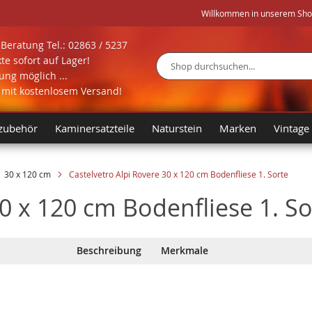
Willkommen in unserem Shop 
Beratung Tel.: 02863 / 5237
te sofort auf Lager!
ng möglich ...
Suche
l mit kostenlosem Versand!
zubehör
Kaminersatzteile
Naturstein
Marken
Vintage
30 x 120 cm
Castelvetro Alpi Rovere 30 x 120 cm Bodenfliese 1. Sorte
30 x 120 cm Bodenfliese 1. So
Beschreibung
Merkmale