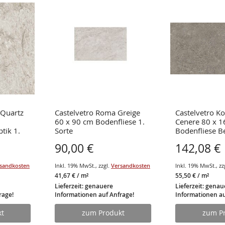
 Quartz
Castelvetro Roma Greige
Castelvetro K
60 x 90 cm Bodenfliese 1.
Cenere 80 x 
tik 1.
Sorte
Bodenfliese B
Sorte
90,00 €
142,08 €
sandkosten
Inkl. 19% MwSt.
,
zzgl.
Versandkosten
Inkl. 19% MwSt.
,
zz
41,67 €
/ m²
55,50 €
/ m²
Lieferzeit: genauere
Lieferzeit: genau
rage!
Informationen auf Anfrage!
Informationen au
t
zum Produkt
zum P