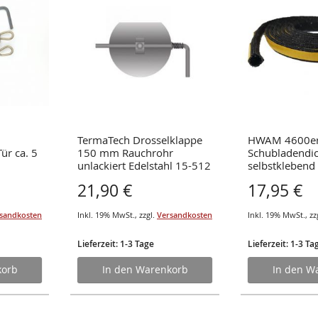
TermaTech Drosselklappe
HWAM 4600er 
ür ca. 5
150 mm Rauchrohr
Schubladendi
unlackiert Edelstahl 15-512
selbstklebend
21,90 €
17,95 €
sandkosten
Inkl. 19% MwSt.
,
zzgl.
Versandkosten
Inkl. 19% MwSt.
,
zz
Lieferzeit: 1-3 Tage
Lieferzeit: 1-3 Ta
korb
In den Warenkorb
In den W