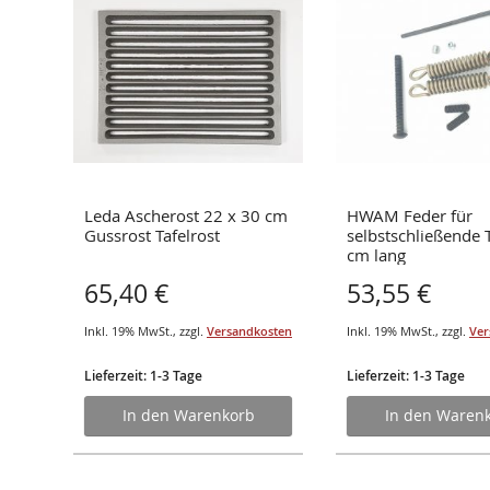
8 cm
Leda Ascherost 22 x 30 cm
HWAM Feder für
Gussrost Tafelrost
selbstschließende T
cm lang
65,40 €
53,55 €
osten
Inkl. 19% MwSt.
,
zzgl.
Versandkosten
Inkl. 19% MwSt.
,
zzgl.
Ver
Lieferzeit: 1-3 Tage
Lieferzeit: 1-3 Tage
In den Warenkorb
In den Waren