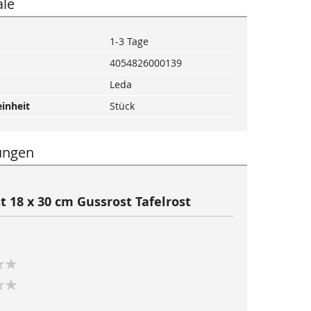
le
1-3 Tage
4054826000139
Leda
inheit
Stück
ungen
t 18 x 30 cm Gussrost Tafelrost