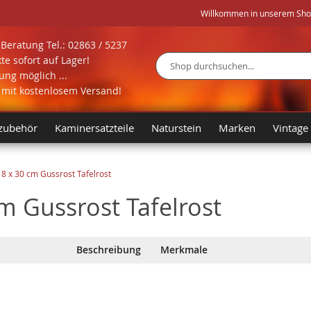
Willkommen in unserem Shop 
Beratung Tel.: 02863 / 5237
te sofort auf Lager!
ng möglich ...
Suche
l mit kostenlosem Versand!
zubehör
Kaminersatzteile
Naturstein
Marken
Vintage
8 x 30 cm Gussrost Tafelrost
m Gussrost Tafelrost
Beschreibung
Merkmale