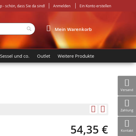
- schön, dass Sie da sind!
Anmelden
Ein Konto erstellen
Suche
Mein Warenkorb
 Sessel und co.
Outlet
Weitere Produkte
Versand
Zahlung
54,35 €
Kontakt