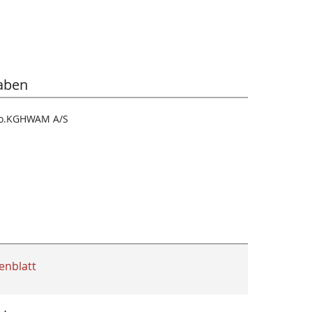
aben
o.KGHWAM A/S
enblatt