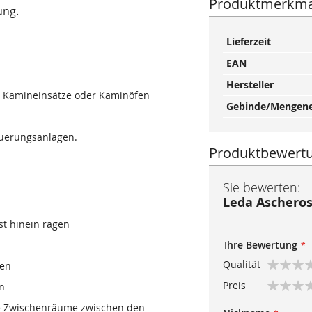
Produktmerkma
ung.
Mehr
Lieferzeit
Informationen
EAN
Hersteller
-, Kamineinsätze oder Kaminöfen
Gebinde/Mengene
euerungsanlagen.
Produktbewert
Sie bewerten:
Leda Ascheros
st hinein ragen
Ihre Bewertung
Qualität
ten
1
2
3
4
5
Preis
n
star
stars
stars
stars
stars
1
2
3
4
5
che Zwischenräume zwischen den