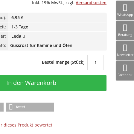
Inkl. 19% MwSt.
,
zzgl.
Versandkosten
WhatsApp
d):
6,95 €
eit:
1-3 Tage
Beratung
ler:
Leda
fo:
Gussrost für Kamine und Öfen
Newsletter
Bestellmenge (Stück)
Facebook
In den Warenkorb
tweet
der dieses Produkt bewertet