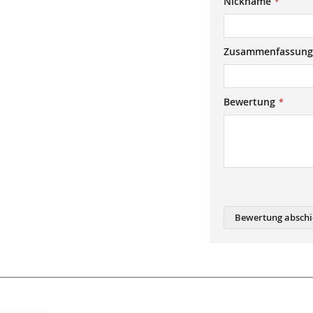
Nickname
star
stars
stars
stars
stars
Zusammenfassung
Bewertung
Bewertung abschi