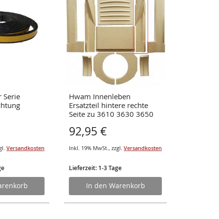
Serie
Hwam Innenleben
3 STÜCK V
chtung
Ersatzteil hintere rechte
cm 30 x 
Seite zu 3610 3630 3650
ab 2011
92,95 €
68,75 
gl.
Versandkosten
Inkl. 19% MwSt.
,
zzgl.
Versandkosten
Inkl. 19% Mw
ge
Lieferzeit: 1-3 Tage
Lieferzeit: 
arenkorb
In den Warenkorb
In d