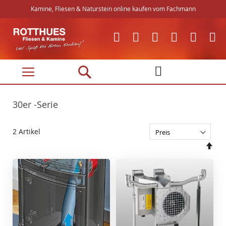
Kamine, Fliesen & Naturstein online kaufen vom Fachmann
Direkt
zum
Inhalt
30er -Serie
2
Artikel
In
abs
Rei